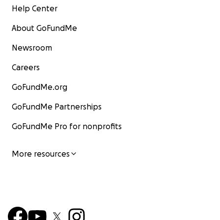
Help Center
About GoFundMe
Newsroom
Careers
GoFundMe.org
GoFundMe Partnerships
GoFundMe Pro for nonprofits
More resources