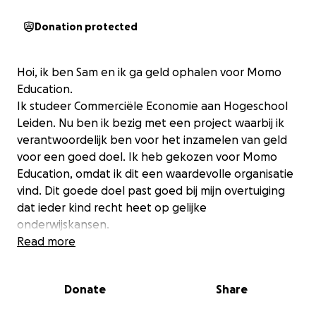
Donation protected
Hoi, ik ben Sam en ik ga geld ophalen voor Momo
Education.
Ik studeer Commerciële Economie aan Hogeschool
Leiden. Nu ben ik bezig met een project waarbij ik
verantwoordelijk ben voor het inzamelen van geld
voor een goed doel. Ik heb gekozen voor Momo
Education, omdat ik dit een waardevolle organisatie
vind. Dit goede doel past goed bij mijn overtuiging
dat ieder kind recht heet op gelijke
onderwijskansen.
Read more
Wat houdt Momo Education in?
Momo Education zet zich in voor de ontwikkeling
Donate
Share
van onderwijs in kansarme landen, zoals Kenia. met
de ontvangen donaties wordt geïnvesteerd in de