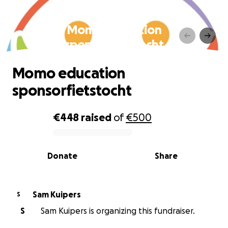
Momo education
sponsorfietstocht
Momo education
sponsorfietstocht
€448
raised
of
€500
0% complete
Donate
Share
Sam Kuipers
S
S
Sam Kuipers is organizing this fundraiser.