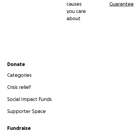
causes
Guarantee
you care
about
Secondary menu
Donate
Categories
Crisis relief
Social Impact Funds
Supporter Space
Fundraise