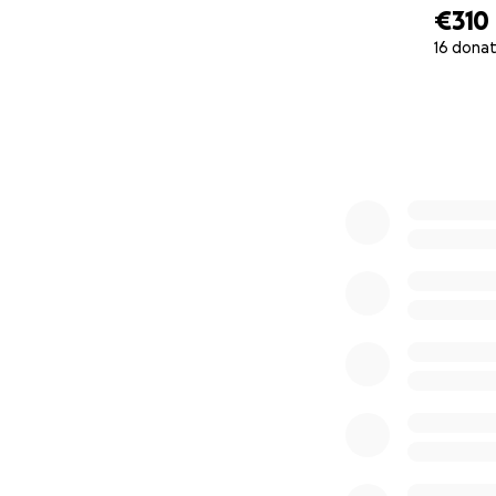
€310
16 donat
0% complete