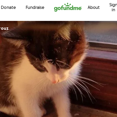
Sig
Skip to content
Donate
Fundraise
About
in
rouz