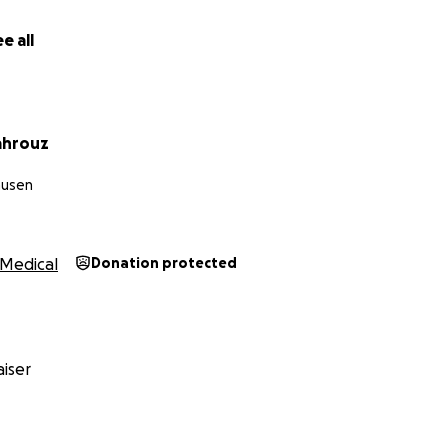
e all
ahrouz
ausen
Medical
Donation protected
iser