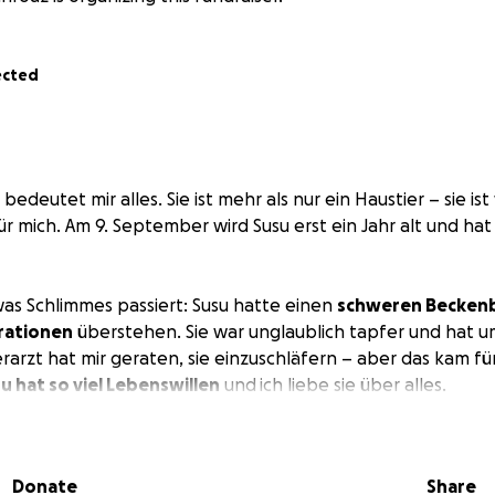
ected
bedeutet mir alles. Sie ist mehr als nur ein Haustier – sie ist
ür mich. Am 9. September wird Susu erst ein Jahr alt und ha
was Schlimmes passiert: Susu hatte einen
schweren Becken
rationen
überstehen. Sie war unglaublich tapfer und hat u
rarzt hat mir geraten, sie einzuschläfern – aber das kam f
u hat so viel Lebenswillen
und
ich liebe sie über alles.
rjahr meiner Ausbildung und verdiene leider nicht genug Gel
leine zu tragen. Deshalb bitte ich euch von Herzen um Unte
Donate
Share
en für Susus Behandlung bezahlen kann.