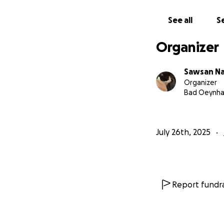
See all
Se
Organizer
Sawsan N
Organizer
Bad Oeynh
July 26th, 2025
Report fundra