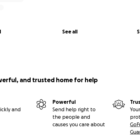
l
See all
S
werful, and trusted home for help
Powerful
Tru
ickly and
Send help right to
Your
the people and
pro
causes you care about
GoF
Gua