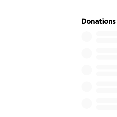
Jeder noch so kle
Lasst uns gemein
Donations
Katzenleben führ