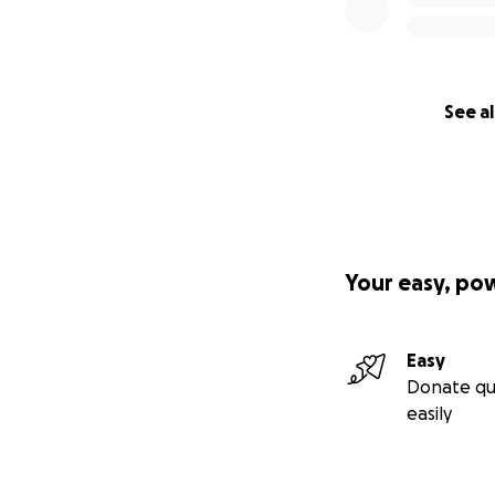
See al
Your easy, po
Easy
Donate qu
easily