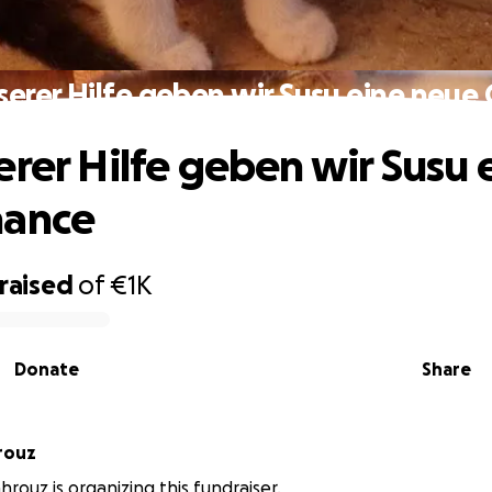
serer Hilfe geben wir Susu eine neue
erer Hilfe geben wir Susu 
hance
raised
of
€1K
Donate
Share
rouz
rouz is organizing this fundraiser.