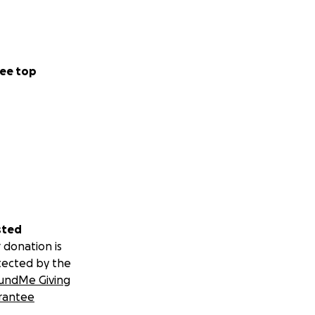
ee top
sted
 donation is
tected by the
undMe Giving
rantee