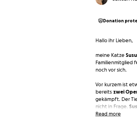
Donation prot
Hallo ihr Lieben,
meine Katze
Susu
Familienmitglied f
noch vor sich.
Vor kurzem ist et
bereits
zwei Ope
gekämpft. Der Tie
nicht in Frage.
Sus
Read more
Ich bin im 2. Leh
Tierarztkosten al
ich die Rechnung