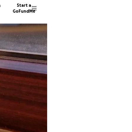
n
Start a
GoFundMe