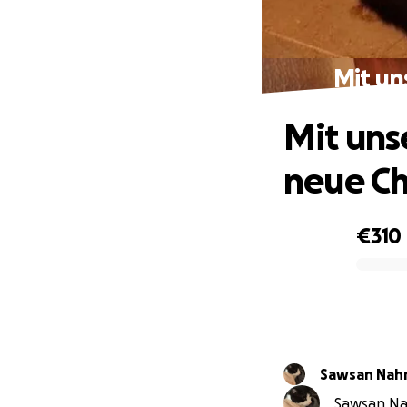
Mit un
Mit uns
neue C
€310
0% complete
Sawsan Nah
Sawsan Nah