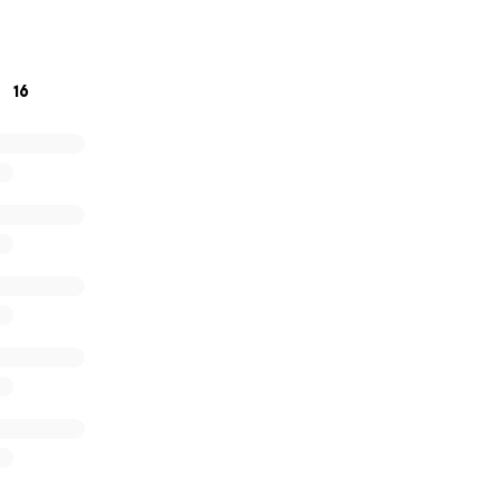
ine Beitrag hilft uns enorm!
sam dafür sorgen, dass
Susu
wieder gesund wird und ein glü
16
en kann.