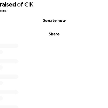
raised
of
€1K
ions
Donate now
Share