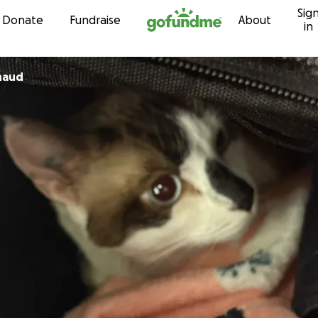
Sig
Skip to content
Donate
Fundraise
About
in
naud