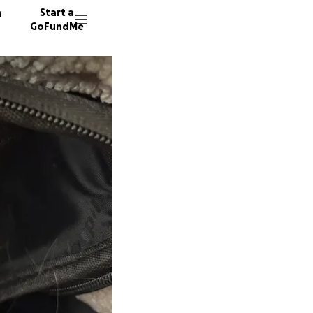
n
Start a
GoFundMe