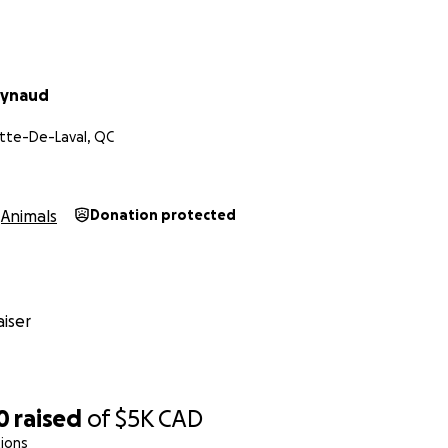
 ELLE qui m’a donné envie de vivre.
à tous
eynaud
itte-De-Laval, QC
Animals
Donation protected
iser
0
raised
of
$5K
CAD
ions