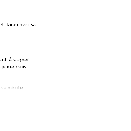
et flâner avec sa
nt. À saigner
je m’en suis
euse minute
némie extrême.
écessaire pour