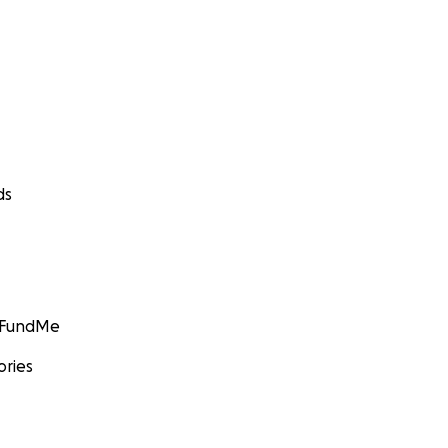
ds
GoFundMe
ories