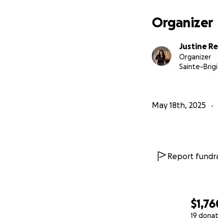
Et parce que c’est
Organizer
Pour Milka, merci 
Justine R
Organizer
Sainte-Brig
May 18th, 2025
Report fundra
$1,76
19 donat