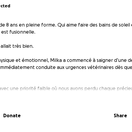
ected
de 8 ans en pleine forme. Qui aime faire des bains de soleil 
 est fusionnelle.
 allait très bien.
hysique et émotionnel, Milka a commencé à saigner d’une de
immédiatement conduite aux urgences vétérinaires dès que 
avec une priorité faible où nous avons perdu chaque préci
e VIDAIT de son sang.
epartir avec elle, car elle est devenue une urgence absolue.
Donate
Share
cation, a fait plusieurs bilans sanguins qui indiquent une a
sfusée ce matin du 18 mai. Parce qu’elle n’a plus l’énergie n