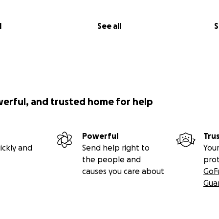
l
See all
S
werful, and trusted home for help
Powerful
Tru
ickly and
Send help right to
Your
the people and
pro
causes you care about
GoF
Gua