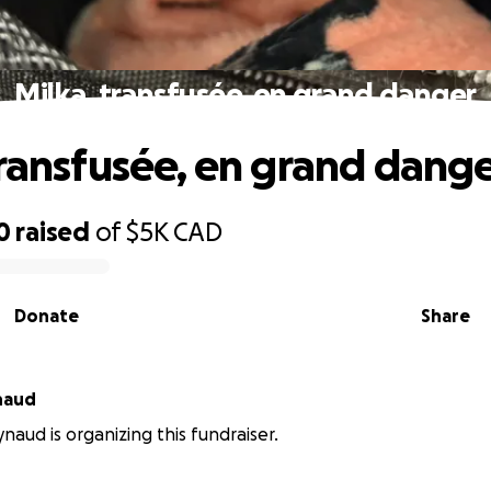
Milka, transfusée, en grand danger
transfusée, en grand dang
0
raised
of
$5K
CAD
Donate
Share
naud
naud is organizing this fundraiser.