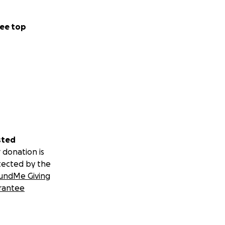
ee top
sted
 donation is
tected by the
undMe Giving
rantee