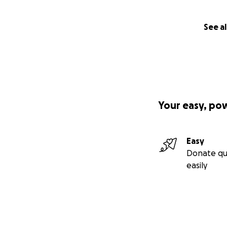
See al
Your easy, po
Easy
Donate qu
easily