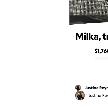
Milka, 
$1,76
0% complete
Justine Rey
Justine Rey