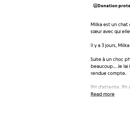
Donation prot
Milka est un chat 
sœur avec qui elle
Il y a 3 jours, Milka
Suite à un choc p
beaucoup… Je lai 
rendue compte.
9H d’attente. 9h 
pendant qu’elle s
Read more
9h, pour ne pas r
Elle est sous médi
Milka va être tran