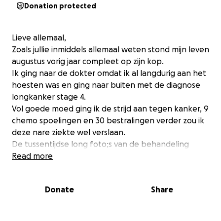
Donation protected
Lieve allemaal,
Zoals jullie inmiddels allemaal weten stond mijn leven
augustus vorig jaar compleet op zijn kop.
Ik ging naar de dokter omdat ik al langdurig aan het
hoesten was en ging naar buiten met de diagnose
longkanker stage 4.
Vol goede moed ging ik de strijd aan tegen kanker, 9
chemo spoelingen en 30 bestralingen verder zou ik
deze nare ziekte wel verslaan.
De tussentijdse long foto;s van de behandeling
stemde de dokteren positief want de
Read more
behandelingen deden hun werk.
Op de eind foto die na de behandeling was
Donate
Share
genomen zagen ze nog een plekje op mijn
linkerlong (de plek die eerder was behandeld zat op
mijn rechterlong). Of het een kwaadaardige cel was