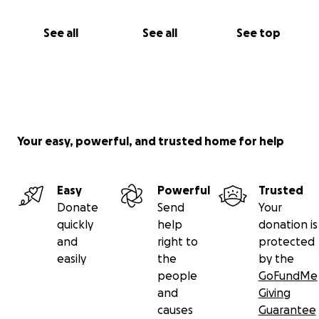
Alvast bedankt voor je tijd en hopelijk ook bedankt
voor je bijdrage
See all
See all
See top
Your easy, powerful, and trusted home for help
Easy
Powerful
Trusted
Donate
Send
Your
quickly
help
donation is
and
right to
protected
easily
the
by the
people
GoFundMe
and
Giving
causes
Guarantee