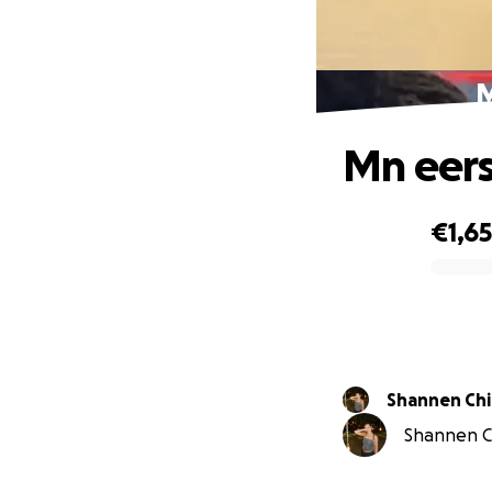
M
Mn eers
€1,65
0% complete
Shannen Ch
Shannen Ch