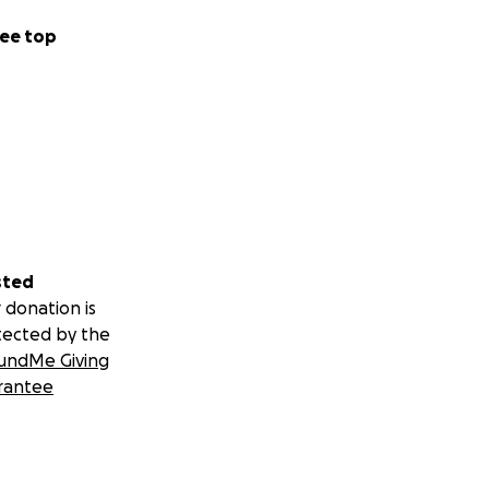
ee top
sted
 donation is
tected by the
undMe Giving
rantee