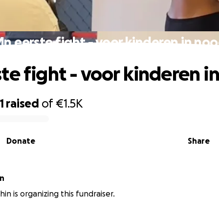
n eerste fight - voor kinderen in no
te fight - voor kinderen i
1
raised
of
€1.5K
Donate
Share
in
in is organizing this fundraiser.