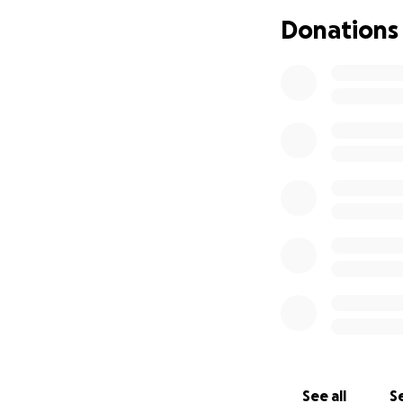
Donations
In al hun programm
extra kwetsbaar zi
Mijn doel is om m
groot of klein — m
So so lobi,
Shannen
_____
Hi everyone,
In just 4 weeks, o
As many of you mig
also want to fight
See all
Se