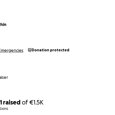
 for
Plan International
, an organization that offers support
sis situations.
 by (among other things):
hin
rgency aid to children affected by conflict, in places like 
lp during natural disasters, such as the earthquake in Myan
Emergencies
Donation protected
rams to combat food crises, for example in the Horn of Afr
ogrammes, they pay special attention to girls, who are extra v
iser
e at least €1,000 to support them. Any support — big or smal
k you for helping out <3
1
raised
of
€1.5K
tions