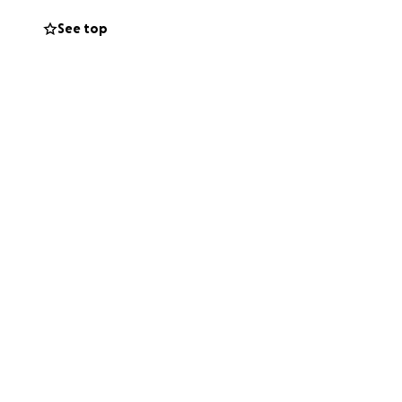
See top
risissituaties
le bijdragen —
ijdragen <3
e very first time…
just for myself: I