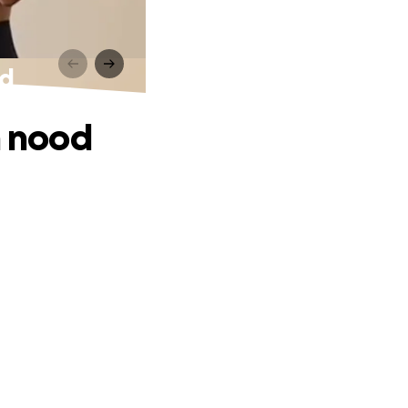
od
n nood