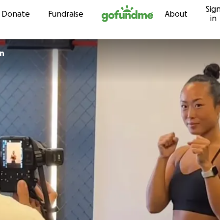
Sig
Skip to content
Donate
Fundraise
About
in
in