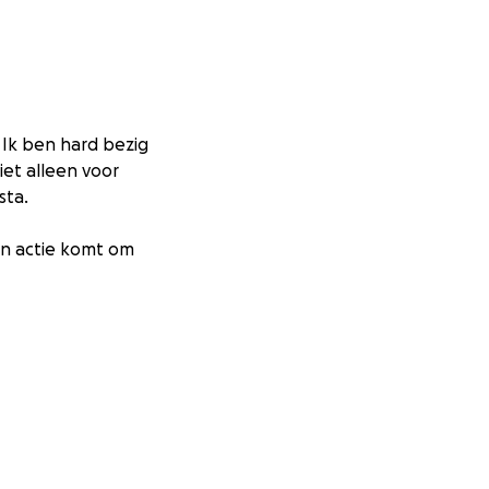
… Ik ben hard bezig
niet alleen voor
sta.
 in actie komt om
za, Sudan &