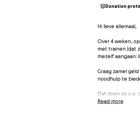
Donation prot
Hi lieve allemaal,
Over 4 weken, op 8
met trainen (dat za
mezelf aangaan: i
Graag zamel geld 
noodhulp te biede
Dat doen ze o.a. 
Read more
Noodhulp aan
Libanon;
Hulp bij nat
Programma’s 