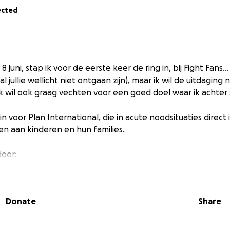
ected
 juni, stap ik voor de eerste keer de ring in, bij Fight Fans
l jullie wellicht niet ontgaan zijn), maar ik wil de uitdaging 
k wil ook graag vechten voor een goed doel waar ik achter 
in voor
Plan International
, die in acute noodsituaties direct
n aan kinderen en hun families.
door:
 kinderen die slachtoffer werden van conflicten, bv. in Ga
Donate
Share
uurrampen, zoals de aardbeving in Myanmar en Thailand;
om voedselcrises te bestrijden, bv. in de Hoorn van Afrika.