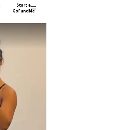
n
Start a
GoFundMe