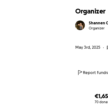
I’m raising money
their families in cri
Organizer
They provide help
Shannen C
Organizer
Offering eme
Lebanon;
May 3rd, 2025
Providing he
Running prog
In all of their pr
Report fundra
situations.
My goal is to rais
appreciated. Than
€1,65
70 dona
Love,