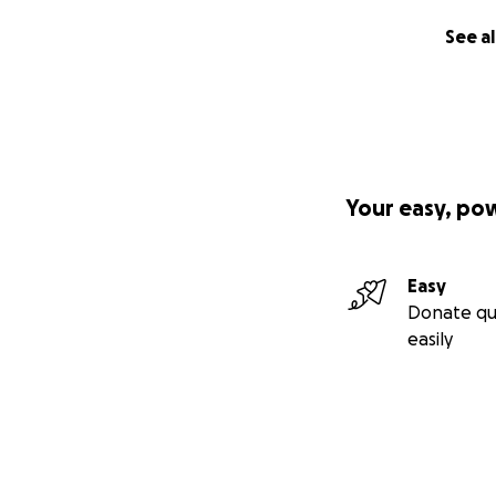
See al
Your easy, po
Easy
Donate qu
easily