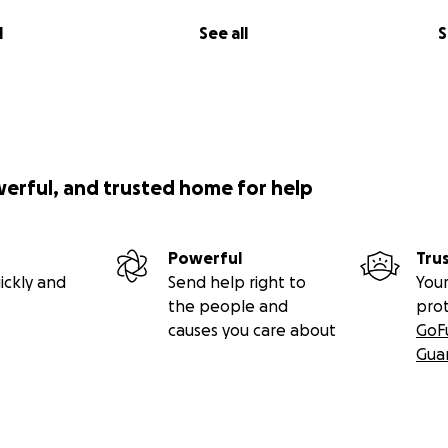
l
See all
S
werful, and trusted home for help
Powerful
Tru
ickly and
Send help right to
Your
the people and
pro
causes you care about
GoF
Gua