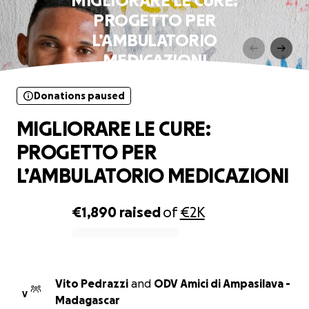
MIGLIORARE LE CURE:
PROGETTO PER
L’AMBULATORIO
MEDICAZIONI
Donations paused
MIGLIORARE LE CURE:
PROGETTO PER
L’AMBULATORIO MEDICAZIONI
€1,890
raised
of
€2K
0% complete
Vito Pedrazzi
and
ODV Amici di Ampasilava -
V
Madagascar