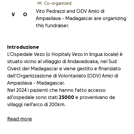
Co-organized
Vito Pedrazzi and ODV Amici di
V
O
Ampasilava - Madagascar are organizing
this fundraiser.
Introduzione
L’Ospedale Vezo (o Hopitaly Vezo in lingua locale) è
situato vicino al villaggio di Andavadoaka, nel Sud
Ovest del Madagascar e viene gestito e finanziato
dall’Organizzazione di Volontariato (ODV) Amici di
Ampasilava - Madagascar.
Nel 2024 i pazienti che hanno fatto accesso
all’ospedale sono stati
25000
e provenivano da
villaggi nell’arco di 200km.
L’Ospedale Vezo
Read more
L’ospedale è composto da ambulatori medici e
specialistici, camere di degenza, laboratorio analisi,