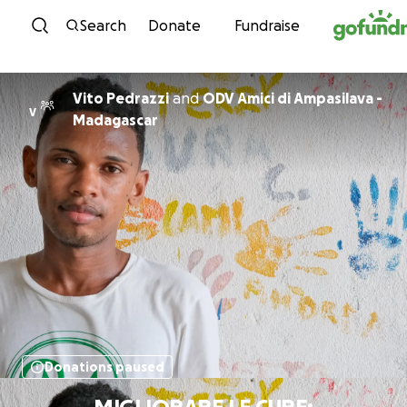
Skip to content
Search
Donate
Fundraise
Vito Pedrazzi
and
ODV Amici di Ampasilava -
V
Madagascar
Donations paused