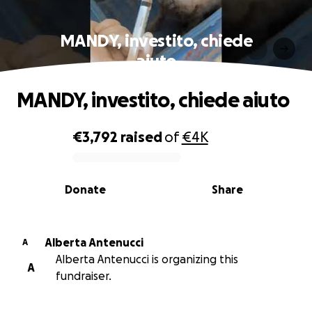
MANDY, investito, chiede
aiuto
MANDY, investito, chiede aiuto
€3,792
raised
of
€4K
0% complete
Donate
Share
Alberta Antenucci
A
Alberta Antenucci is organizing this
A
fundraiser.