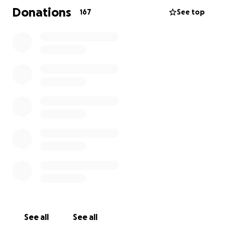
veterinario che dovrà sedarlo per effettuare uno
Donations
167
See top
studio radiografico, decidere il da farsi e quantificare
le spese. Aiutateci ad aiutarlo!
See all
See all