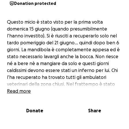
Donation protected
Questo micio è stato visto per la prima volta
domenica 15 giugno (quando presumibilmente
l’hanno investito). Si è riusciti a recuperarlo solo nel
tardo pomeriggio del 21 giugno… quindi dopo ben 6
giorni. La mandibola è completamente appesa ed è
stato necessario lavargli anche la bocca. Non riesce
né a bere nè a mangiare da solo e questi giorni
caldissimi devono essere stati un inferno per lui. Chi
l’ha recuperato ha trovato tutti gli ambulatori
veterinari della zona chiusi. Nel frattempo è stato
stabilizzato… gli è stata fatta una flebo per
Read more
reidratarlo, è stato nutrito, gli sono stati
somministrati gastroprotettore, antidolorifico e
Donate
Share
antibiotico. Servono fondi per poterlo aiutare dato
che chi l’ha salvato non può sostenere le alte spese.
Se qualcuno ci aiuta lunedì 23 sarà portato dal