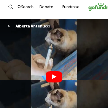
Skip to content
Search
Donate
Fundraise
Alberta Antenucci
A