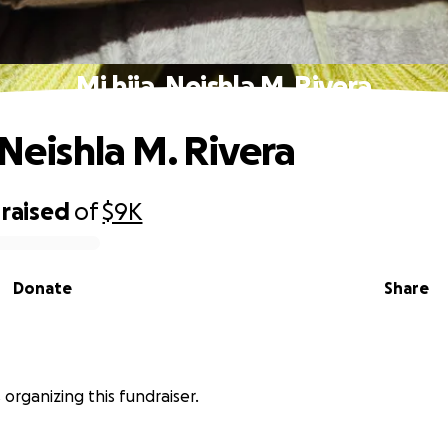
Mi hija, Neishla M. Rivera
 Neishla M. Rivera
raised
of
$9K
Donate
Share
s organizing this fundraiser.