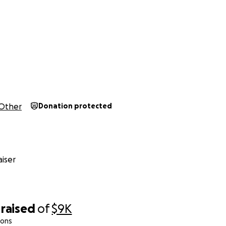
Other
Donation protected
iser
raised
of
$9K
ions