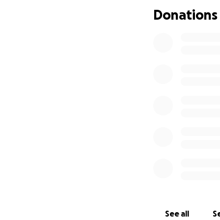
her and her child
Donations
a second operatio
will be a great hel
this message so i
multiply your gen
See all
Se