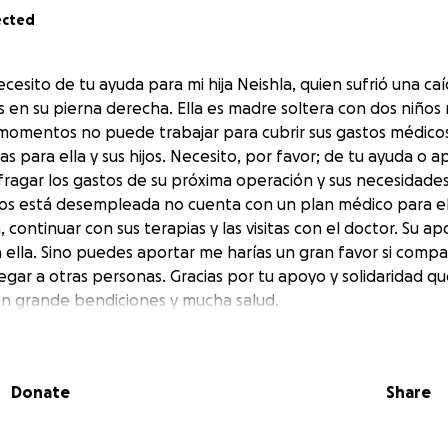
ected
ecesito de tu ayuda para mi hija Neishla, quien sufrió una c
es en su pierna derecha. Ella es madre soltera con dos niños
 momentos no puede trabajar para cubrir sus gastos médicos,
s para ella y sus hijos. Necesito, por favor; de tu ayuda o 
fragar los gastos de su próxima operación y sus necesidades
s está desempleada no cuenta con un plan médico para el
, continuar con sus terapias y las visitas con el doctor. Su a
ella. Sino puedes aportar me harías un gran favor si comp
gar a otras personas. Gracias por tu apoyo y solidaridad qu
n grande bendiciones y mucha salud.
 Lucy. I need your help for my Daughter Neishla.
l that caused multiple fractures in her right leg. Neishla is a
Donate
Share
, ages 10 and 13. At this time, she is unable to work to cov
 basic needs of herself and her children. I kindly ask for y
he can afford her upcoming surgery and provide for the ess