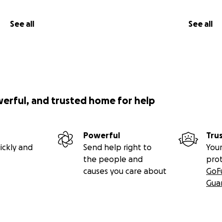
See all
See all
werful, and trusted home for help
Powerful
Tru
ickly and
Send help right to
Your
the people and
pro
causes you care about
GoF
Gua