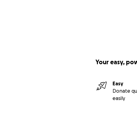
Your easy, po
Easy
Donate qu
easily