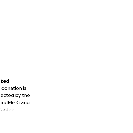
sted
 donation is
tected by the
undMe Giving
rantee