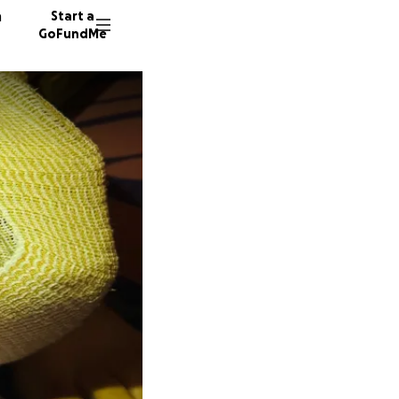
n
Start a
GoFundMe