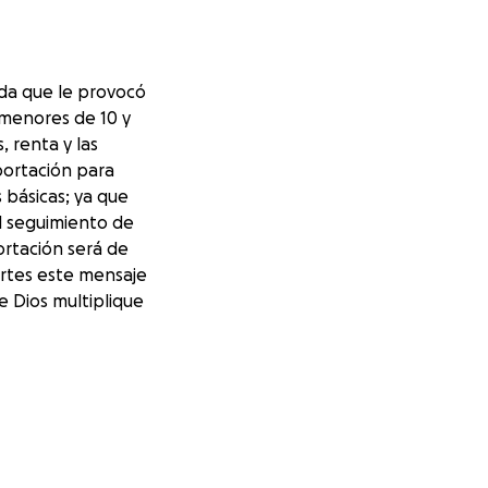
aída que le provocó
 menores de 10 y
 renta y las
aportación para
 básicas; ya que
 seguimiento de
portación será de
artes este mensaje
e Dios multiplique
 single mother of
er her medical
our help or
ential needs of