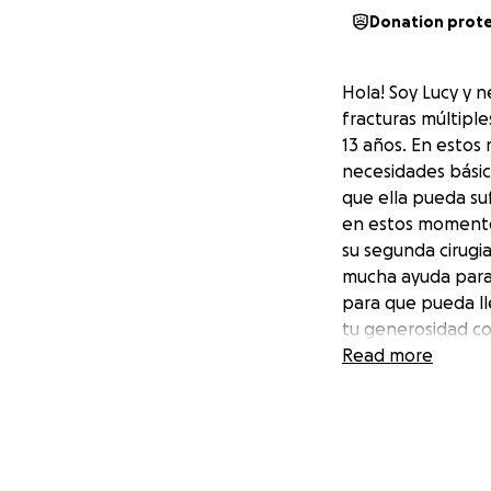
Donation prot
Hola! Soy Lucy y n
fracturas múltipl
13 años. En estos
necesidades básica
que ella pueda su
en estos momento
su segunda cirugia
mucha ayuda para 
para que pueda lle
tu generosidad co
Read more
Hello, my name is
She suffered a fal
two young children
expenses, rent and
contribution so s