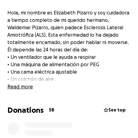
Hola, mi nombre es Elizabeth Pizarro y soy cuidadora
a tiempo completo de mi querido hermano,
Waldemar Pizarro, quien padece Esclerosis Lateral
Amiotrófica (ALS). Esta enfermedad lo ha dejado
totalmente encamado, sin poder hablar ni moverse.
Él depende las 24 horas del día de:
• Un ventilador que le ayuda a respirar
• Una máquina de alimentación por PEG
• Una cama eléctrica ajustable
• Un colchón de aire .
Read more
Vivimos en Puerto Rico, donde los constantes
apagones eléctricos representan un peligro real y
Donations
diario para su vida. Cada vez que se va la luz, su vida
58
See top
está en riesgo inmediato.
Con la temporada de huracanes acercándose, la
situación se complica aún más. El riesgo de quedarse