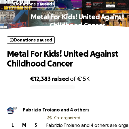
Donations paused
Metal For Kids! United Against
Childhood Cancer
Donations paused
Metal For Kids! United Against
Childhood Cancer
€12,383
raised
of
€15K
0% complete
Fabrizio Troiano and 4 others
Co-organized
L
M
S
Fabrizio Troiano and 4 others are orga