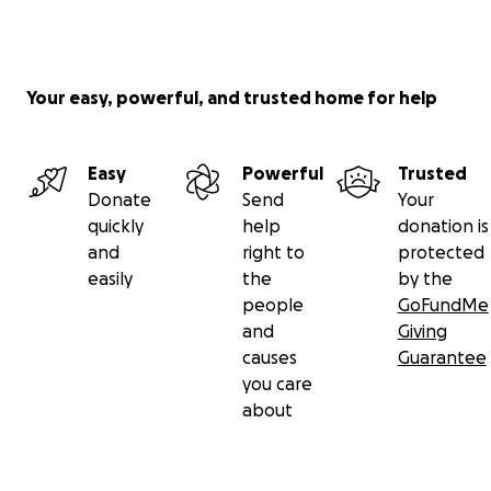
Grazie per la comprensione ed il supporto di sempre!
Faber & tutto lo staff di Metal For Kids United .
Your easy, powerful, and trusted home for help
----
Easy
Powerful
Trusted
Donate
Send
Your
ENJOY THE VIDEO REPORT FROM THE EVENT HELD ON M
quickly
help
donation is
2019
and
right to
protected
easily
the
by the
people
GoFundMe
and
Giving
causes
Guarantee
you care
about