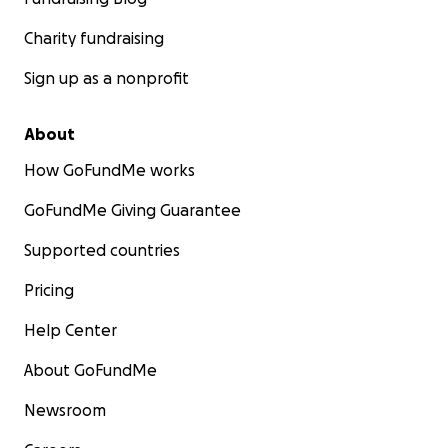
supported
children with cancer
and their families
since
offering free hospitality in Rome during cure treatment
Charity fundraising
Sign up as a nonprofit
About
How GoFundMe works
GoFundMe Giving Guarantee
Supported countries
Pricing
Help Center
About GoFundMe
Newsroom