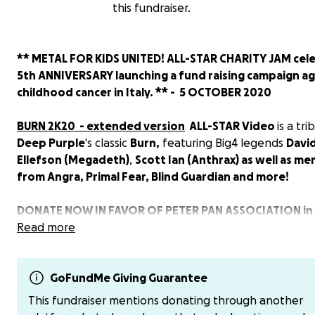
this fundraiser.
** METAL FOR KIDS UNITED! ALL-STAR CHARITY JAM cel
5th ANNIVERSARY launching a fund raising campaign ag
childhood cancer in Italy. ** - 5 OCTOBER 2020
BURN 2K20 - extended version
ALL-STAR Video
is a tri
Deep Purple
's classic
Burn,
featuring
Big4
legends
Davi
Ellefson (Megadeth)
,
Scott Ian (Anthrax) as well as m
from Angra, Primal Fear, Blind Guardian and more!
DONATE NOW IN FAVOR OF PETER PAN ASSOCIATION in
ITALY.
Read more
GoFundMe Giving Guarantee
This fundraiser mentions donating through another