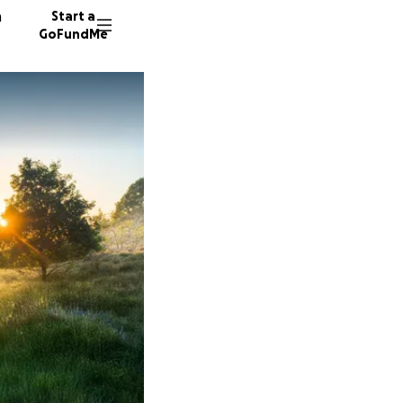
n
Start a
GoFundMe