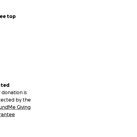
ee top
sted
 donation is
tected by the
undMe Giving
rantee