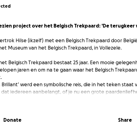
ected
zien project over het Belgisch Trekpaard: 'De terugkeer va
l vertrok Hilse (ikzelf) met een Belgisch Trekpaard door Belgi
het Museum van het Belgisch Trekpaard, in Vollezele.
et Belgisch Trekpaard bestaat 25 jaar. Een mooie gelegen
elopen jaren en om na te gaan waar het Belgisch Trekpaard
.
Brillant’ werd een symbolische reis, die in het teken staat 
t dat iedereen aanbelangt, of je nu een grote paardenlief
ssant. Deze tocht, door Belgische steden en Vlaamse velde
Donate
Share
ap
 ontmoeten elkaar voor het eerst bij het begin van de to
is bindt hen. Een onzekere en stuntelige start groeit uit t