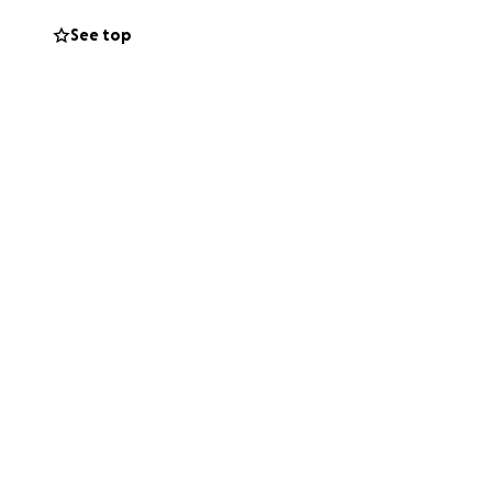
See top
je humor.
tels. Zijn succes
ch Trekpaard. Zijn
 Brillant',
rbetoon voor de
nieuwsgierig naar
t de kijker
 ziel van het
n.