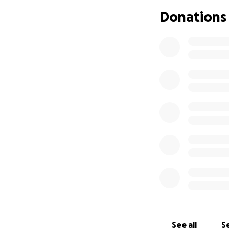
vriendschap. Het 
Donations
aaneenschakeling
*NAKOMELING BR
Brillant uit Volle
lag aan de basis v
nakomelingen werd
brengt letterlijk
krachtige gigante
* HILSE
Kleindochter van 
het paardenras, w
ontdekt ze, tijde
Belgisch Trekpaar
We hebben je hul
Wat dit project z
See all
Se