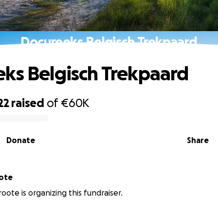
Docureeks Belgisch Trekpaard
ks Belgisch Trekpaard
22
raised
of
€60K
Donate
Share
oote
oote is organizing this fundraiser.