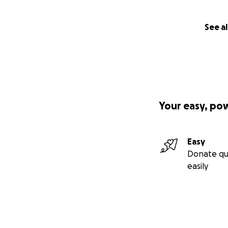
See al
Your easy, po
Easy
Donate qu
easily