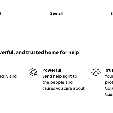
l
See all
S
werful, and trusted home for help
Powerful
Tru
ickly and
Send help right to
Your
the people and
pro
causes you care about
GoF
Gua