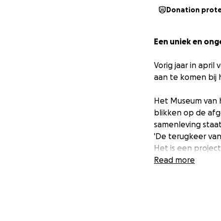
Donation prot
Een uniek en onge
Vorig jaar in apri
aan te komen bij 
Het Museum van h
blikken op de afg
samenleving staat
'De terugkeer van 
Het is een projec
een toevallige pa
Read more
onberoerd.
Het Reisgezelsch
Twee nakomelingen
familiegeschieden