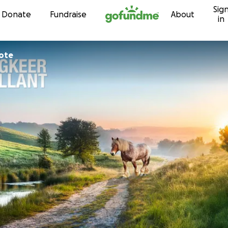
Sig
Skip to content
Donate
Fundraise
About
in
oote