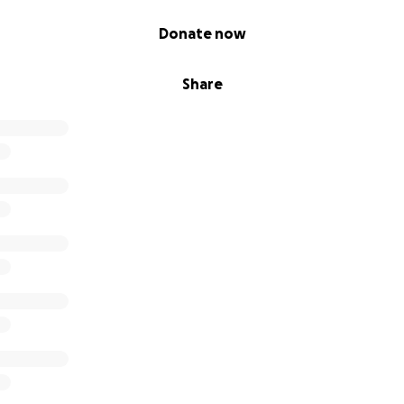
Donate now
Share
iveaways, or returns on investment are offered in exchang
o this GoFundMe.
keer van Brillant