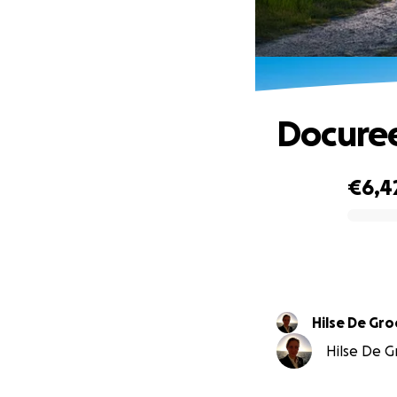
Docuree
€6,4
0% complete
Hilse De Gr
Hilse De Gr