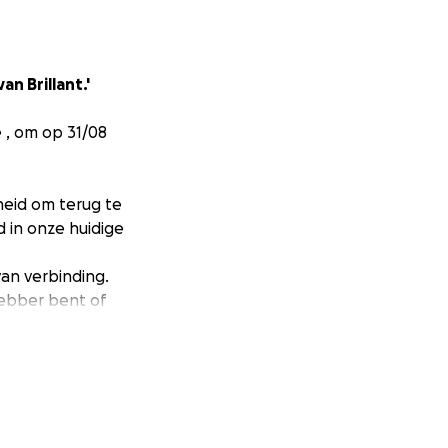
n Brillant.'
ë , om op 31/08
heid om terug te
 in onze huidige
van verbinding.
hebber bent of
n, laat niemand
cht. Enkel hun
ot een hechte