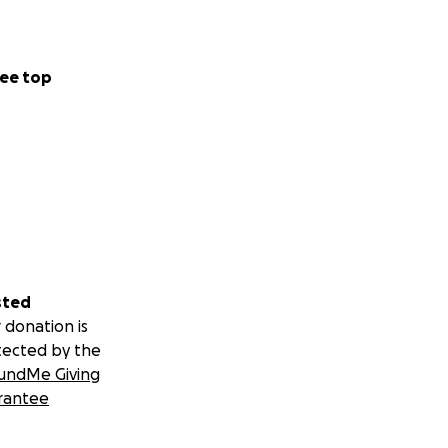
ee top
sted
 donation is
tected by the
undMe Giving
rantee