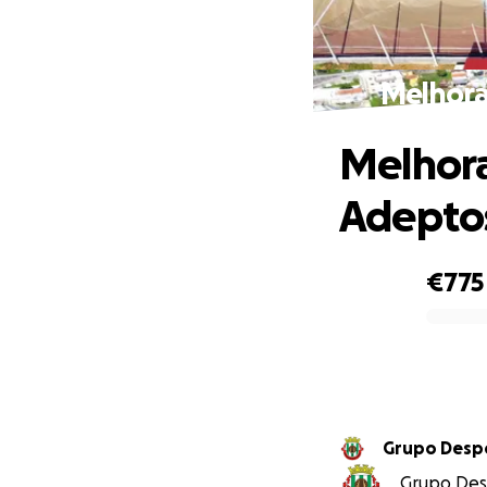
Melhora
Melhora
Adeptos
€775
0% complete
Grupo Desp
Grupo Desp