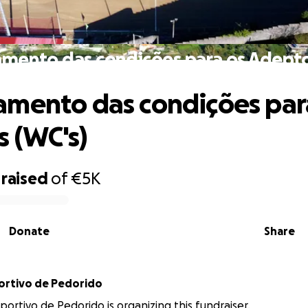
mento das condições para os Adepto
mento das condições par
 (WC's)
raised
of
€5K
Donate
Share
ortivo de Pedorido
ortivo de Pedorido is organizing this fundraiser.