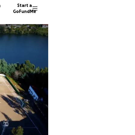
n
Start a
GoFundMe