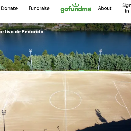
Sig
Skip to content
Donate
Fundraise
About
in
ortivo de Pedorido