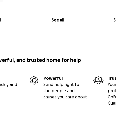
l
See all
S
werful, and trusted home for help
Powerful
Tru
ickly and
Send help right to
Your
the people and
pro
causes you care about
GoF
Gua