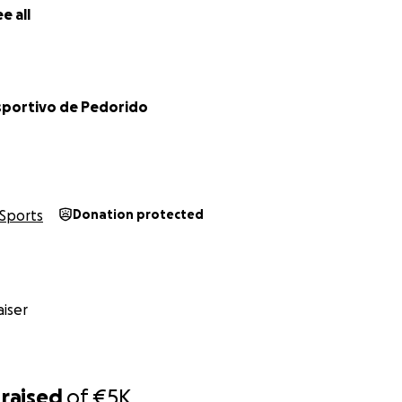
e all
portivo de Pedorido
Sports
Donation protected
iser
raised
of
€5K