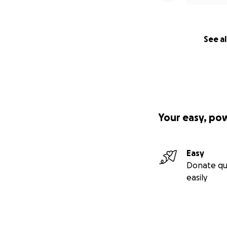
See al
Your easy, po
Easy
Donate qu
easily