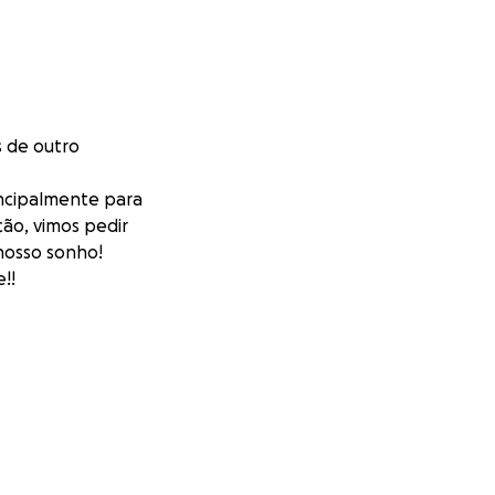
s de outro
incipalmente para
ção, vimos pedir
nosso sonho!
!!