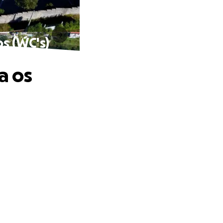
s (WC's)
a os