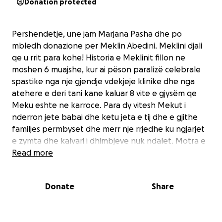
Donation protected
Pershendetje, une jam Marjana Pasha dhe po
mbledh donazione per Meklin Abedini. Meklini djali
qe u rrit para kohe! Historia e Meklinit fillon ne
moshen 6 muajshe, kur ai pëson paralizë celebrale
spastike nga nje gjendje vdekjeje klinike dhe nga
atehere e deri tani kane kaluar 8 vite e gjysëm qe
Meku eshte ne karroce. Para dy vitesh Mekut i
nderron jete babai dhe ketu jeta e tij dhe e gjithe
familjes permbyset dhe merr nje rrjedhe ku ngjarjet
e zymta dhe kalvari i dhimbjeve nuk ndalet. Motra e
Meklinit vuan gjithashtu nga disleksia dhe keshtu
Read more
nenes se tyre i duhet te perballoje pervec
semundjeve te 2 femijeve vdekjes se bashkeshortit ,
Donate
Share
varferine si edhe humbjen e shtepise. Ata jetojne te
gjithe tek prinderit e Denises. (mamaja e Meklinit) ,
nje shtepi ne katin e 5-te pa ashensor ku cdo dite i