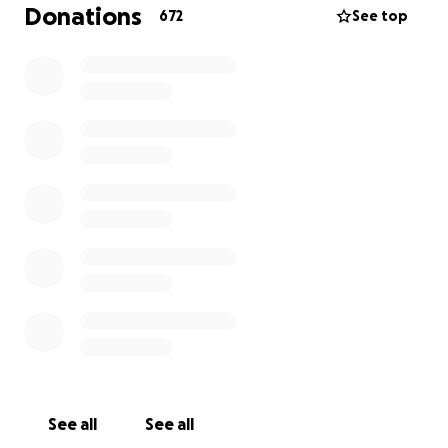
duhet te ngjisin e zbresin Mekun ne krah dhe per
Donations
672
See top
kete edhe nena e Meklinit edhe gjyshja nuk munden
me pasiqe kane probleme shendetesore dhe i
duhet motres Livia 18 vjecare ta bej kete. Livia prej
disa kohesh vuan edhe nga skolioza pas nje kohe te
gjate qe ka mbajtur peshe vellain i cili sot eshte 8
vjeç. Meklini nuk mund te shkoj ne shkolle, dhe nuk
ka shkuar asnjhere ne shkolle. Ai ka nevoj e per
ndihmen tone! Per kete arsye ju ftoj te gjitheve qe
sa do pak te bejm dicka per tja lehtesuar jeten
vogelushit tone, te ket mundesi te marri mjekimin e
duhur per nje kohe te gjate , dhe ti mundesojme nje
banese! Ju falenderoj Marjana P.
See all
See all