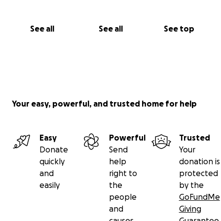
See all
See all
See top
Your easy, powerful, and trusted home for help
Easy
Powerful
Trusted
Donate
Send
Your
quickly
help
donation is
and
right to
protected
easily
the
by the
people
GoFundMe
and
Giving
causes
Guarantee