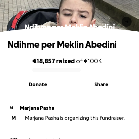
Ndihme per Meklin Abedini
Ndihme per Meklin Abedini
€18,857
raised
of
€100K
0% complete
Donate
Share
Marjana Pasha
M
M
Marjana Pasha is organizing this fundraiser.