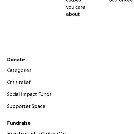
you care
about
Secondary menu
Donate
Categories
Crisis relief
Social Impact Funds
Supporter Space
Fundraise
How to start a GoFundMe