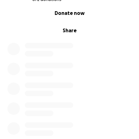
0% complete
Donate now
Share