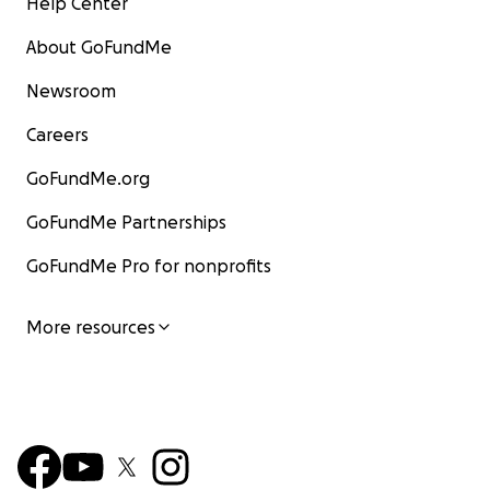
Help Center
About GoFundMe
Newsroom
Careers
GoFundMe.org
GoFundMe Partnerships
GoFundMe Pro for nonprofits
More resources