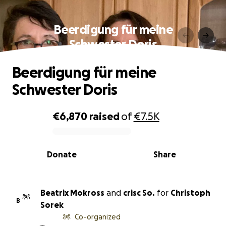
Beerdigung für meine
Schwester Doris
Beerdigung für meine
Schwester Doris
€6,870
raised
of
€7.5K
0% complete
Donate
Share
Beatrix Mokross
and
crisc So.
for
Christoph
B
Sorek
Co-organized