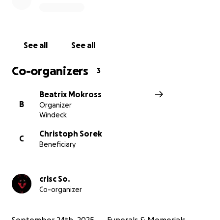
See all
See all
Co-organizers
3
Beatrix Mokross
B
Organizer
Windeck
Christoph Sorek
C
Beneficiary
crisc So.
Co-organizer