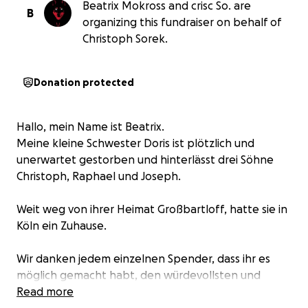
Beatrix Mokross and crisc So. are
B
organizing this fundraiser on behalf of
Christoph Sorek.
Donation protected
Hallo, mein Name ist Beatrix.
Meine kleine Schwester Doris ist plötzlich und
unerwartet gestorben und hinterlässt drei Söhne
Christoph, Raphael und Joseph.
Weit weg von ihrer Heimat Großbartloff, hatte sie in
Köln ein Zuhause.
Wir danken jedem einzelnen Spender, dass ihr es
möglich gemacht habt, den würdevollsten und
bewegendsten Abschied am 18.10.2025 in der Heimat
Read more