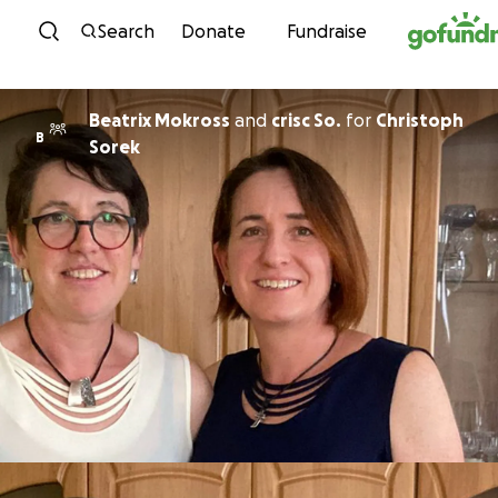
Skip to content
Search
Donate
Fundraise
Beatrix Mokross
and
crisc So.
for
Christoph
B
Sorek