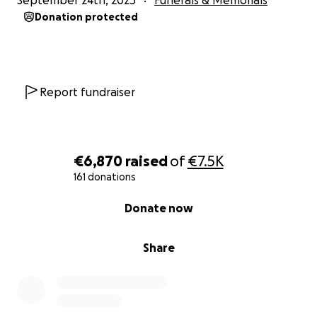
September 24th, 2025
Funerals & Memorials
Donation protected
Report fundraiser
€6,870
raised
of
€7.5K
161 donations
0% complete
Donate now
Share