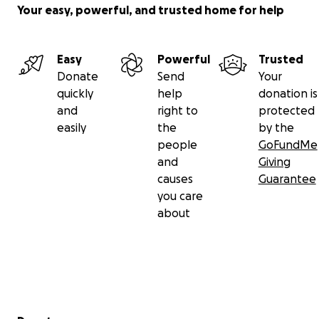
Your easy, powerful, and trusted home for help
Easy
Powerful
Trusted
Donate
Send
Your
quickly
help
donation is
and
right to
protected
easily
the
by the
people
GoFundMe
and
Giving
causes
Guarantee
you care
about
Secondary menu