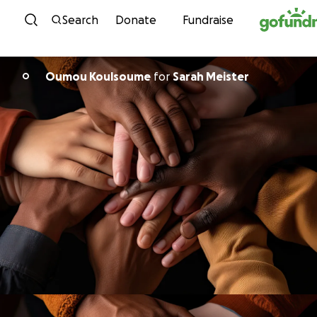
Skip to content
Search
Donate
Fundraise
Oumou Koulsoume
for
Sarah Meister
O