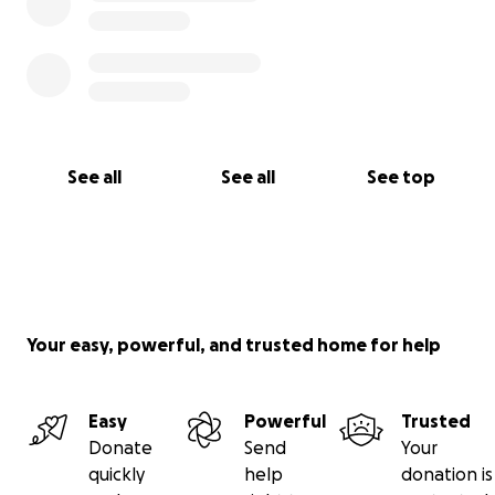
See all
See all
See top
Your easy, powerful, and trusted home for help
Easy
Powerful
Trusted
Donate
Send
Your
quickly
help
donation is