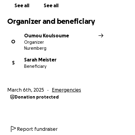
See all
See all
Organizer and beneficiary
Oumou Koulsoume
O
Organizer
Nuremberg
Sarah Meister
S
Beneficiary
March 6th, 2025
Emergencies
Donation protected
Report fundraiser