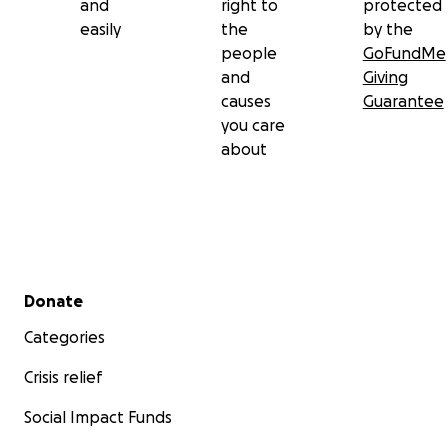
and
right to
protected
easily
the
by the
people
GoFundMe
and
Giving
causes
Guarantee
you care
about
Secondary menu
Donate
Categories
Crisis relief
Social Impact Funds