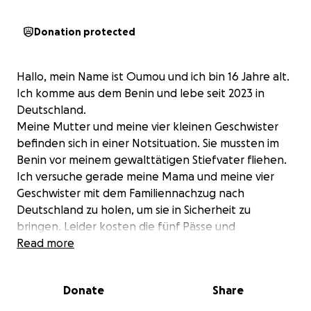
Donation protected
Hallo, mein Name ist Oumou und ich bin 16 Jahre alt.
Ich komme aus dem Benin und lebe seit 2023 in
Deutschland.
Meine Mutter und meine vier kleinen Geschwister
befinden sich in einer Notsituation. Sie mussten im
Benin vor meinem gewalttätigen Stiefvater fliehen.
Ich versuche gerade meine Mama und meine vier
Geschwister mit dem Familiennachzug nach
Deutschland zu holen, um sie in Sicherheit zu
bringen. Leider kosten die fünf Pässe und
Flugtickets nach Deutschland sehr viel Geld.
Read more
Meine Mama war vor der Flucht Verkäuferin von
Lebensmitteln und meine kleinen Geschwister sind
Donate
Share
noch zu jung, um zu arbeiten. Ich bin gerade in der
Schule und mache meinen Mittelschulabschluss.