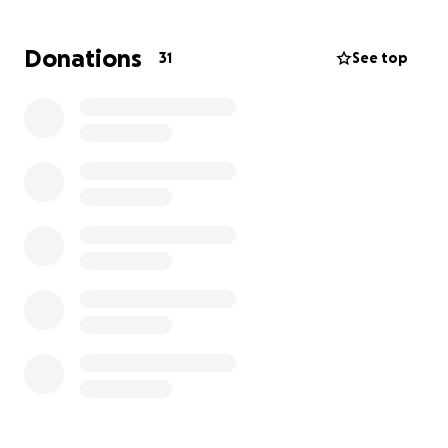
Deshalb sammle ich Spenden, um den
Familiennachzug zu finanzieren und das Geld meiner
Donations
31
See top
Mama zukommen zu lassen.
Ich vermisse meine Mama und meine Geschwister
sehr und ihre Notsituation macht mich unglaublich
traurig. Ich bin gerade sehr verzweifelt. Ich wäre
Ihnen sehr dankbar, wenn Sie meiner Familie helfen
könnten.