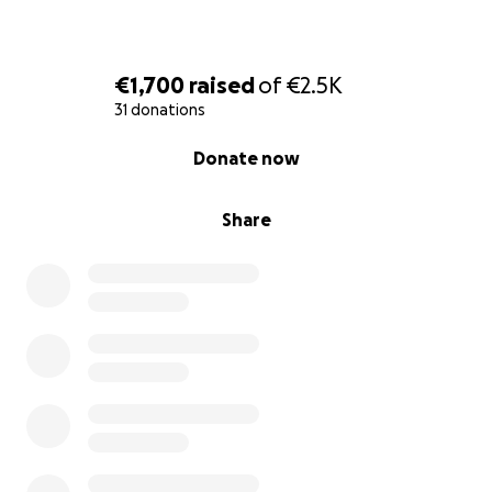
€1,700
raised
of
€2.5K
31 donations
0% complete
Donate now
Share