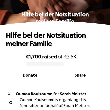
Hilfe bei der Notsituation
meiner Familie
Hilfe bei der Notsituation
meiner Familie
€1,700
raised
of
€2.5K
0% complete
Donate
Share
Oumou Koulsoume
for
Sarah Meister
O
Oumou Koulsoume is organizing this
O
fundraiser on behalf of Sarah Meister.