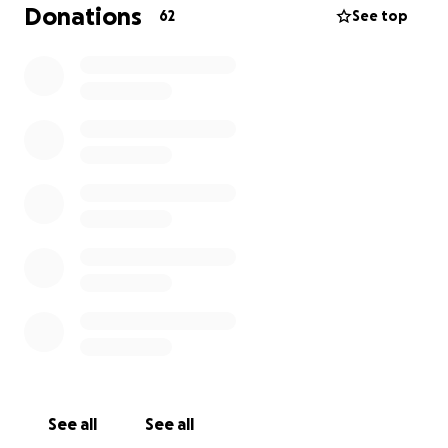
dringend braucht, dann unterstützt appa gerne
Donations
62
See top
über den link. ich garantiere zu 1000%, dass alle
spenden für die maus genutzt werden und danke
euch allen von herzen.
vielen vielen dank fürs lesen !
freda & appa <3
See all
See all