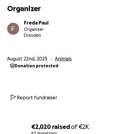
Organizer
Freda Paul
Organizer
Dresden
August 22nd, 2025
Animals
Donation protected
Report fundraiser
€2,020
raised
of
€2K
62 donations