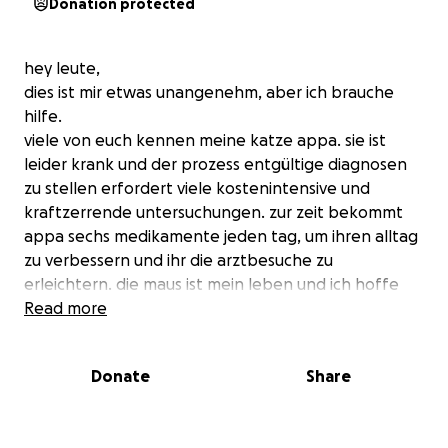
Donation protected
hey leute,
dies ist mir etwas unangenehm, aber ich brauche
hilfe.
viele von euch kennen meine katze appa. sie ist
leider krank und der prozess entgültige diagnosen
zu stellen erfordert viele kostenintensive und
kraftzerrende untersuchungen. zur zeit bekommt
appa sechs medikamente jeden tag, um ihren alltag
zu verbessern und ihr die arztbesuche zu
erleichtern. die maus ist mein leben und ich hoffe
zutiefst, dass sie nichts schlimmeres hat.
Read more
um nichts zu übersehen und eine geeignete
therapie für sie zu finden, will ich ihr die
Donate
Share
bestmöglichen behandlungen bieten können.
wenn ihr etwas geld über habt, was ihr wirklich nicht