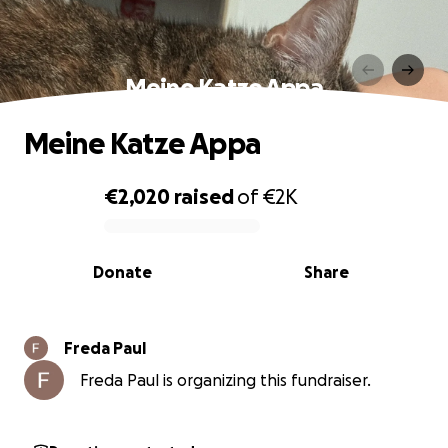
Meine Katze Appa
Meine Katze Appa
€2,020
raised
of
€2K
0% complete
Donate
Share
Freda Paul
Freda Paul is organizing this fundraiser.