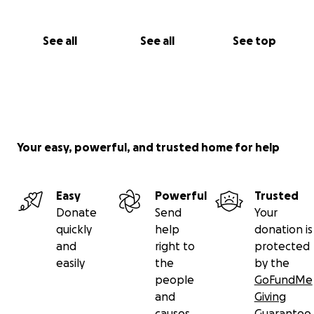
See all
See all
See top
Your easy, powerful, and trusted home for help
Easy
Powerful
Trusted
Donate
Send
Your
quickly
help
donation is
and
right to
protected
easily
the
by the
people
GoFundMe
and
Giving
causes
Guarantee