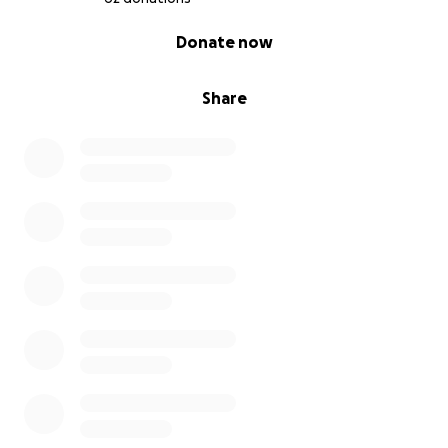
0% complete
Donate now
Share