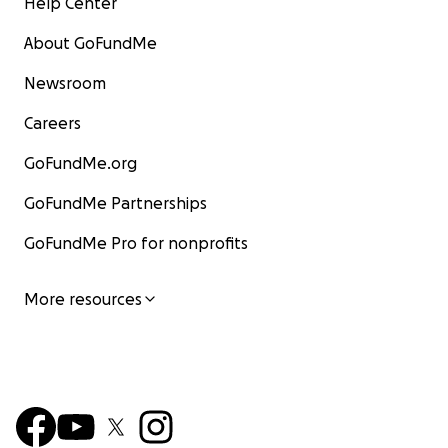
Help Center
About GoFundMe
Newsroom
Careers
GoFundMe.org
GoFundMe Partnerships
GoFundMe Pro for nonprofits
More resources