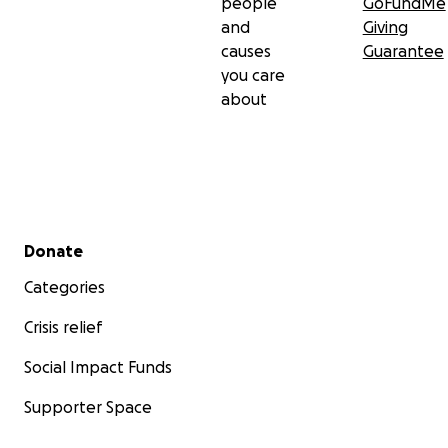
people
GoFundMe
and
Giving
causes
Guarantee
you care
about
Secondary menu
Donate
Categories
Crisis relief
Social Impact Funds
Supporter Space