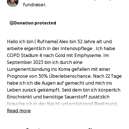
fundraiser.
Donation protected
Hallo ich bin ( Rufname) Alex bin 52 Jahre alt und
arbeite eigentlich in der Intensivpflege . Ich habe
COPD Stadium 4 nach Gold mit Emphyseme. Im
September 2023 bin ich durch eine
Lungenentzündung ins Koma gefallen mit einer
Prognose von 30% Überlebenschance. Nach 22 Tage
habe ich ich die Augen auf gemacht und mich ins
Leben zurück gekämpft. Seid dem bin ich körperlich
Einschränkt und benötige Sauerstoff zusätzlich
brauche ich in der Nacht unterstützend Beatmung
da ich mein verbrauchten Sauerstoff nicht alleine
Read more
abatmen kann. Mein Alltag hat sich erst durch Früh-
Reha ,danach sofort nochmals Reha gut eingespielt