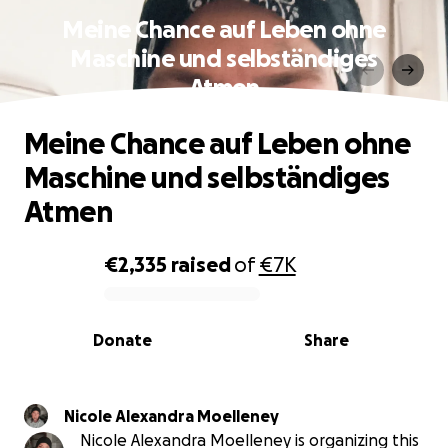
Meine Chance auf Leben ohne
Maschine und selbständiges
Atmen
Meine Chance auf Leben ohne
Maschine und selbständiges
Atmen
€2,335
raised
of
€7K
0% complete
Donate
Share
Nicole Alexandra Moelleney
Nicole Alexandra Moelleney is organizing this