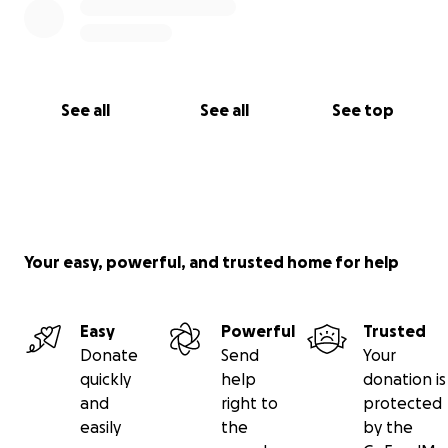
See all
See all
See top
Your easy, powerful, and trusted home for help
Easy
Powerful
Trusted
Donate
Send
Your
quickly
help
donation is
and
right to
protected
easily
the
by the