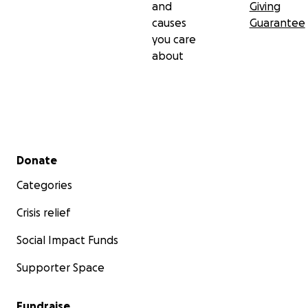
and
Giving
causes
Guarantee
you care
about
Secondary menu
Donate
Categories
Crisis relief
Social Impact Funds
Supporter Space
Fundraise