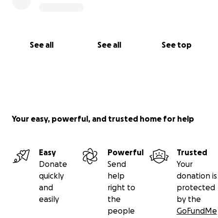
See all
See all
See top
Your easy, powerful, and trusted home for help
Easy
Powerful
Trusted
Donate
Send
Your
quickly
help
donation is
and
right to
protected
easily
the
by the
people
GoFundMe