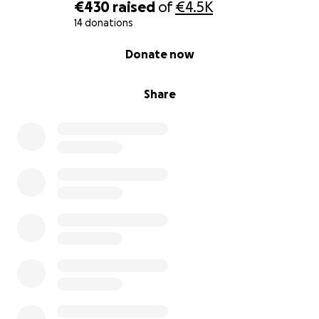
€430
raised
of
€4.5K
14 donations
0% complete
Donate now
Share