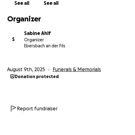
See all
See all
damit ich die ganzen Sachen bezahlen kann.
Organizer
Ich möchte mich von Herzen bei jedem Bedanken,
der mir dabei Hilft, diese Last zu stemmen.
Sabine Ahlf
S
Organizer
**DANKE**DANKE**DANKE **DANKE **
Ebersbach an der Fils
August 9th, 2025
Funerals & Memorials
Donation protected
Report fundraiser