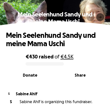
Mein Seelenhund Sandy und
meine Mama Uschi
Mein Seelenhund Sandy und
meine Mama Uschi
€430
raised
of
€4.5K
0% complete
Donate
Share
Sabine Ahlf
S
S
Sabine Ahlf is organizing this fundraiser.