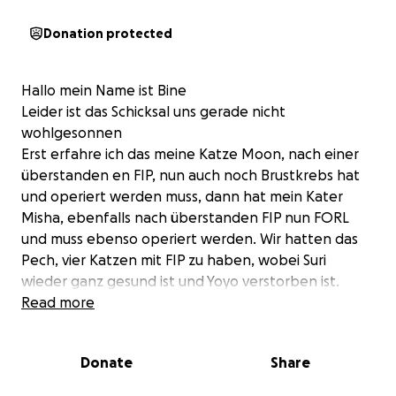
Donation protected
Hallo mein Name ist Bine
Leider ist das Schicksal uns gerade nicht
wohlgesonnen
Erst erfahre ich das meine Katze Moon, nach einer
überstanden en FIP, nun auch noch Brustkrebs hat
und operiert werden muss, dann hat mein Kater
Misha, ebenfalls nach überstanden FIP nun FORL
und muss ebenso operiert werden. Wir hatten das
Pech, vier Katzen mit FIP zu haben, wobei Suri
wieder ganz gesund ist und Yoyo verstorben ist.
Read more
Dazu kam noch, daß meine Mama (Uschi) gestern,
den 08.08.2025 verstorben ist.
Donate
Share
Sollte das dann aber nicht genug sein, musste ich
heute, den 09.08.2025 mein Seelenhund Sandy