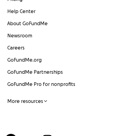
Help Center
About GoFundMe
Newsroom
Careers
GoFundMe.org
GoFundMe Partnerships
GoFundMe Pro for nonprofits
More resources