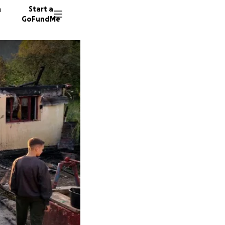
n
Start a
GoFundMe