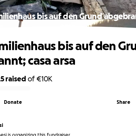
lienhaus bis auf den Grund abgebra
arsa
ilienhaus bis auf den Gr
nnt; casa arsa
25
raised
of
€10K
Donate
Share
si
si is organizing this fundraiser.