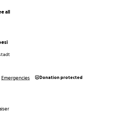
e all
besi
stadt
Emergencies
Donation protected
iser