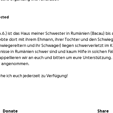
ected
.6.) ist das Haus meiner Schwester in Rumänien (Bacau) bis
ebte dort mit ihrem Ehmann, ihrer Tochter und den Schwieg
hwiegereltern und ihr Schwager) liegen schwerverletzt im 
nisse in Rumänien schwer sind und kaum Hilfe in solchen Fä
ppellieren wir an euch und bitten um eure Unterstützung. 
d angenommen.
ehe ich euch jederzeit zu Verfügung!
a luat foc casa surori mele in totalitate. In acea casa locuia
lor si socrii ei. 3 persoane (socrii ei si un cumnat al dansei) sunt
Donate
Share
cunoastem multi din noi ca in asemenea cazuri statul romane