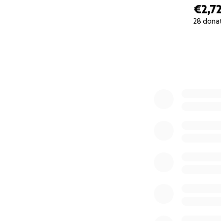
€2,7
28 dona
0% complete