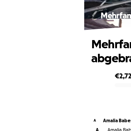
Mehrfami
Mehrfam
abgebra
€2,7
0% complete
Amalia Babe
A
A
Amalia Babe