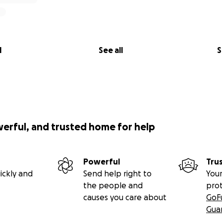
l
See all
S
werful, and trusted home for help
Powerful
Tru
ickly and
Send help right to
Your
the people and
pro
causes you care about
GoF
Gua