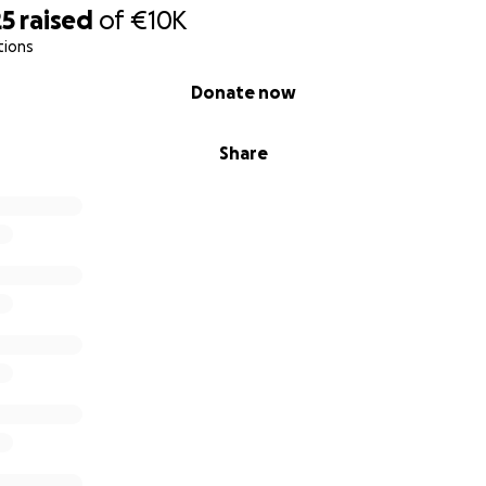
25
raised
of
€10K
tions
Donate now
Share