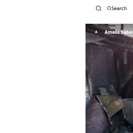
Search
Amalia Babe
A