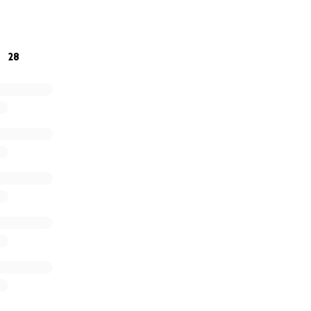
ila voastra si suntem
tru orice donatie.
28
etalii va stau la dispozitie oricand.