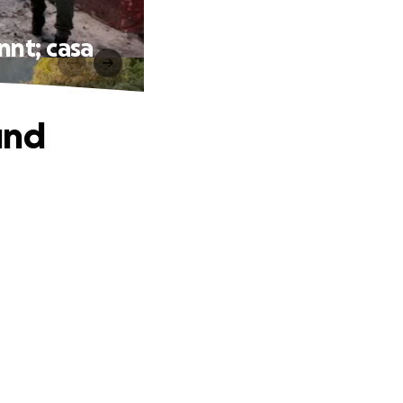
nnt; casa
und