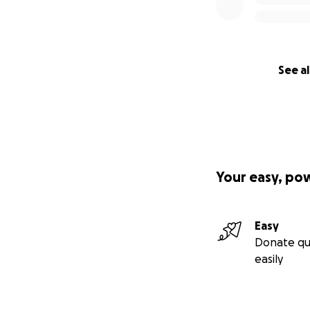
See al
Your easy, po
Easy
Donate qu
easily