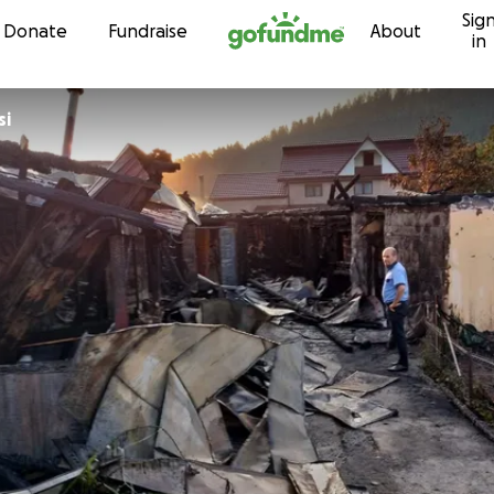
Sig
Skip to content
Donate
Fundraise
About
in
si