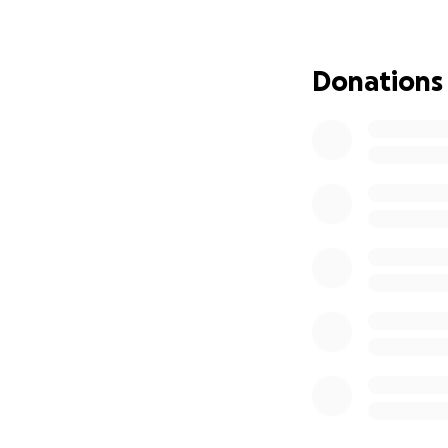
nimic, apelam la m
recunoscatori pen
Donations
Pentru mai multe d
Iulian Babesi