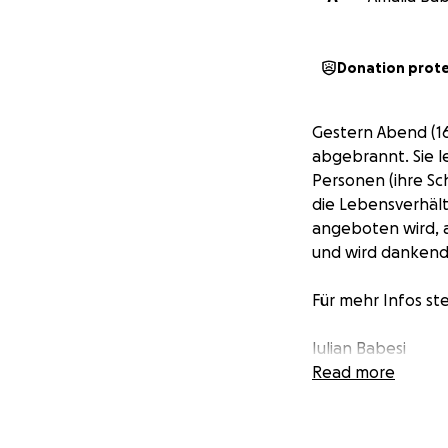
Donation prot
Gestern Abend (16
abgebrannt. Sie l
Personen (ihre Sc
die Lebensverhält
angeboten wird, a
und wird danken
Für mehr Infos st
Iulian Babesi
Read more
Ieri seara (16.6.) 
cu sotul ei si fica 
spital. Deoarece 