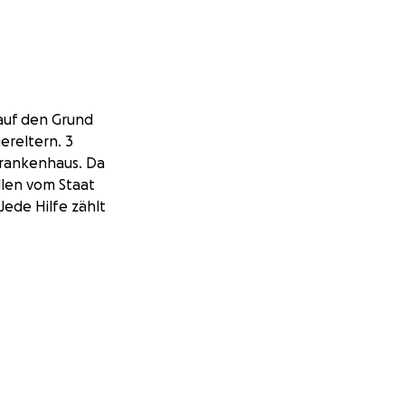
 auf den Grund
ereltern. 3
Krankenhaus. Da
llen vom Staat
Jede Hilfe zählt
u sora mea impreuna
 grav raniti in
sc nu ajuta cu