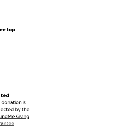
ee top
sted
 donation is
tected by the
undMe Giving
rantee