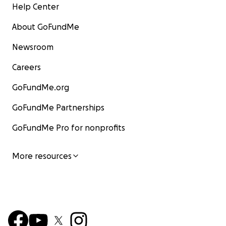
Help Center
About GoFundMe
Newsroom
Careers
GoFundMe.org
GoFundMe Partnerships
GoFundMe Pro for nonprofits
More resources