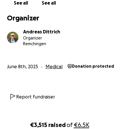
See all
See all
Organizer
Andreas Dittrich
Organizer
Remchingen
June 8th, 2025
Medical
Donation protected
Report fundraiser
€3,515
raised
of
€6.5K