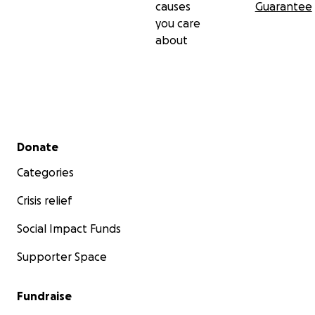
causes
Guarantee
you care
about
Secondary menu
Donate
Categories
Crisis relief
Social Impact Funds
Supporter Space
Fundraise