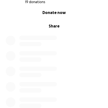
19 donations
0% complete
Donate now
Share