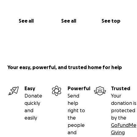
See all
See all
See top
Your easy, powerful, and trusted home for help
Easy
Powerful
Trusted
Donate
Send
Your
quickly
help
donation is
and
right to
protected
easily
the
by the
people
GoFundMe
and
Giving