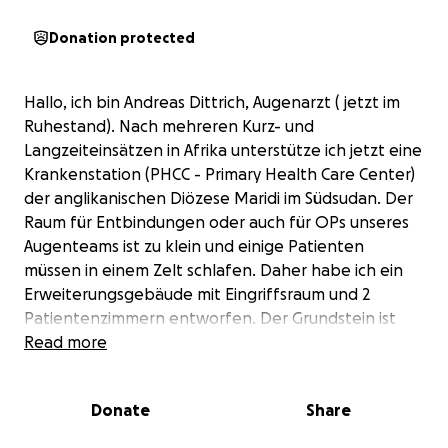
Donation protected
Hallo, ich bin Andreas Dittrich, Augenarzt ( jetzt im
Ruhestand). Nach mehreren Kurz- und
Langzeiteinsätzen in Afrika unterstütze ich jetzt eine
Krankenstation (PHCC - Primary Health Care Center)
der anglikanischen Diözese Maridi im Südsudan. Der
Raum für Entbindungen oder auch für OPs unseres
Augenteams ist zu klein und einige Patienten
müssen in einem Zelt schlafen. Daher habe ich ein
Erweiterungsgebäude mit Eingriffsraum und 2
Patientenzimmern entworfen. Der Grundstein ist
gelegt und es gibt ein Bau-Unternehmen vor Ort,
Read more
das die Arbeiten ausführen kann. Auch die Möbel
werden lokal hergestellt, dazu sammle und
Donate
Share
verschicke ich medizinische Geräte. Das Geld kann
ich direkt an die anglikanische Diözese und ihren