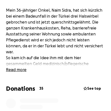
Mein 36-jähriger Onkel, Naim Sidra
, hat sich kürzlich
bei einem Badeunfall in der Türkei drei Halswirbel
gebrochen und ist jetzt querschnittsgelähmt. Die
ganzen Krankenhauskosten, Reha, barrierefreie
Ausstattung seiner Wohnung sowie ambulanten
Pflegedienst wird er sich jedoch nicht leisten
können, da er in der Türkei lebt und nicht versichert
war.
So kam ich auf die Idee ihm mit dem hier
gesammelten Geld medizinisch/pflegerische
Ausstattung zu finanzieren, wie z.B. ein Pflegebett.
Read more
Hilf uns ihm zu helfen.
Jeder Euro ist wertvoll.
Donations
Bete gerne für ihn mit!
35
See top