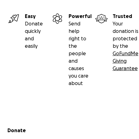
Easy
Powerful
Trusted
Donate
Send
Your
quickly
help
donation is
and
right to
protected
easily
the
by the
people
GoFundMe
and
Giving
causes
Guarantee
you care
about
Secondary menu
Donate