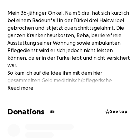
Mein 36-jähriger Onkel, Naim Sidra
, hat sich kürzlich
bei einem Badeunfall in der Türkei drei Halswirbel
gebrochen und ist jetzt querschnittsgelähmt. Die
ganzen Krankenhauskosten, Reha, barrierefreie
Ausstattung seiner Wohnung sowie ambulanten
Pflegedienst wird er sich jedoch nicht leisten
können, da er in der Türkei lebt und nicht versichert
war.
So kam ich auf die Idee ihm mit dem hier
gesammelten Geld medizinisch/pflegerische
Ausstattung zu finanzieren, wie z.B. ein Pflegebett.
Read more
Hilf uns ihm zu helfen.
Jeder Euro ist wertvoll.
Donations
Bete gerne für ihn mit!
35
See top