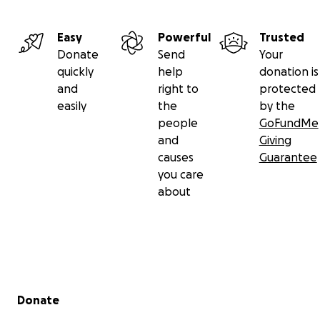
Easy
Powerful
Trusted
Donate
Send
Your
quickly
help
donation is
and
right to
protected
easily
the
by the
people
GoFundMe
and
Giving
causes
Guarantee
you care
about
Secondary menu
Donate