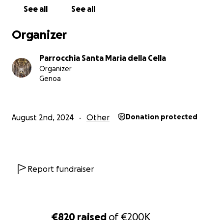
memoria di Agostino, sia per l'unicità della chiesa
See all
See all
medioevale sia per l'importanza sociale di questo
luogo.
Organizer
Questa iniziativa nasce nell'anno in cui Genova è
capitale del Medioevo: grande occasione per
Parrocchia Santa Maria della Cella
recuperare questo importante edificio.
Organizer
Genoa
August 2nd, 2024
Other
Donation protected
Report fundraiser
€820
raised
of
€200K