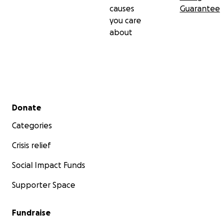
causes
Guarantee
you care
about
Secondary menu
Donate
Categories
Crisis relief
Social Impact Funds
Supporter Space
Fundraise