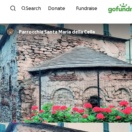
Skip to content
Search
Donate
Fundraise
Parrocchia Santa Maria della Cella