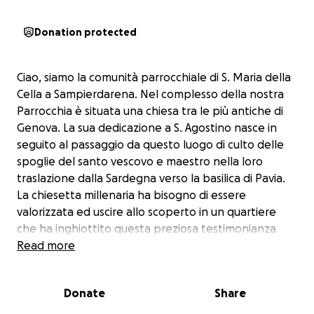
Donation protected
Ciao, siamo la comunità parrocchiale di S. Maria della
Cella a Sampierdarena. Nel complesso della nostra
Parrocchia è situata una chiesa tra le più antiche di
Genova. La sua dedicazione a S. Agostino nasce in
seguito al passaggio da questo luogo di culto delle
spoglie del santo vescovo e maestro nella loro
traslazione dalla Sardegna verso la basilica di Pavia.
La chiesetta millenaria ha bisogno di essere
valorizzata ed uscire allo scoperto in un quartiere
che ha inghiottito questa preziosa testimonianza
storica e architettonica. I lavori prevedono un
Read more
restauro della chiesa ma, allo stesso tempo,
inevitabilmente è necessario intervenire sullo spazio
Donate
Share
ad essa circonstante. La spesa è molto alta. Tuttavia,
pensiamo di cominciare con
un primo lotto di lavori