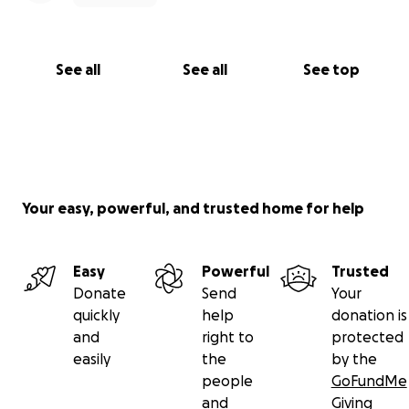
See all
See all
See top
Your easy, powerful, and trusted home for help
Easy
Powerful
Trusted
Donate
Send
Your
quickly
help
donation is
and
right to
protected
easily
the
by the
people
GoFundMe
and
Giving