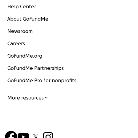
Help Center
About GoFundMe
Newsroom
Careers
GoFundMe.org
GoFundMe Partnerships
GoFundMe Pro for nonprofits
More resources