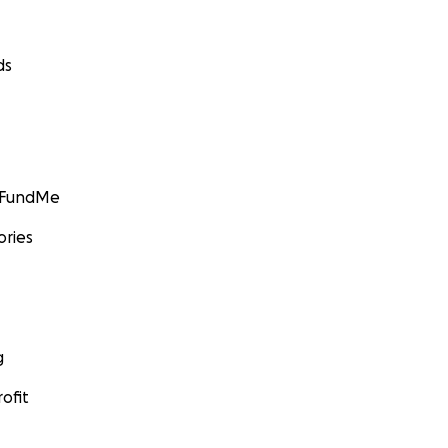
ds
GoFundMe
ories
g
ofit