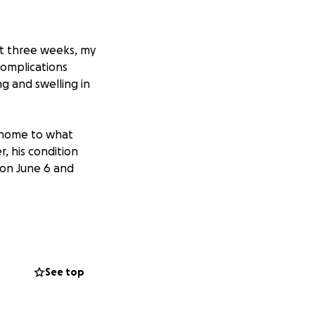
ast three weeks, my
omplications
g and swelling in
g home to what
r, his condition
on June 6 and
ill a real risk
ition remains
.
See top
 have been
ve exhausted our