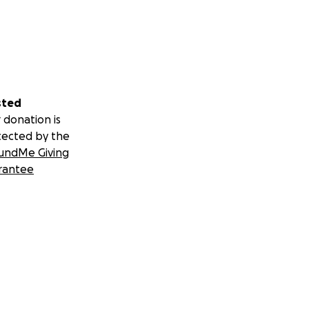
sted
 donation is
tected by the
undMe Giving
rantee