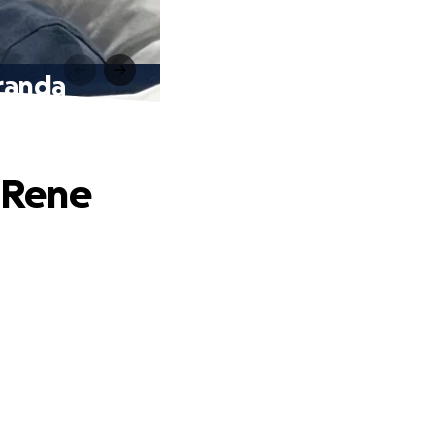
iranda
r Rene