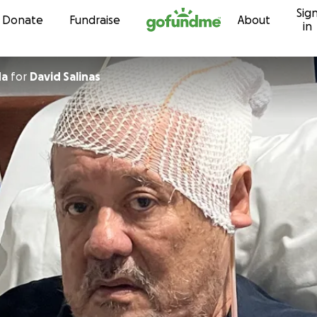
Sig
Skip to content
Donate
Fundraise
About
in
da
for
David Salinas