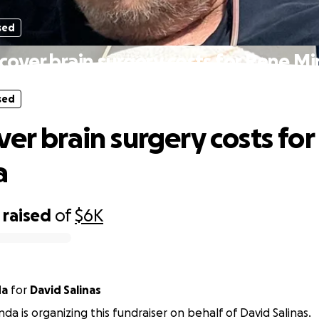
sed
cover brain surgery costs for Rene M
sed
ver brain surgery costs fo
a
raised
of
$6K
da
for
David Salinas
da is organizing this fundraiser on behalf of David Salinas.