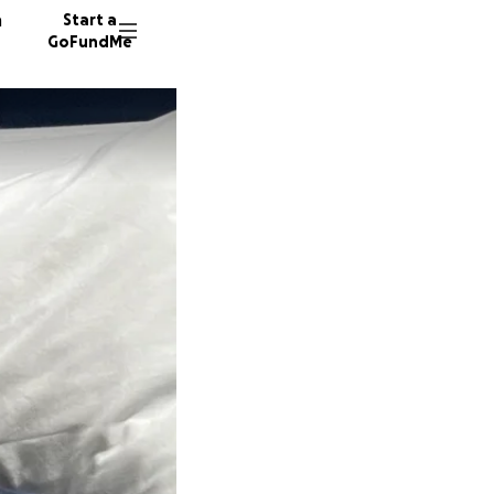
n
Start a
GoFundMe