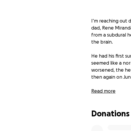
I’m reaching out d
dad, Rene Miranda
from a subdural h
the brain.
He had his first 
seemed like a norm
worsened, the he
then again on June
His case is unusual
Read more
that the swelling 
serious and uncert
Donations
Unfortunately my 
covering all the h