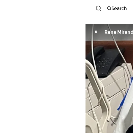
Search
Rene Miran
R