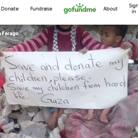
Sig
Skip to content
Donate
Fundraise
About
in
 Farago