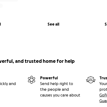
l
See all
S
werful, and trusted home for help
Powerful
Tru
ickly and
Send help right to
Your
the people and
pro
causes you care about
GoF
Gua