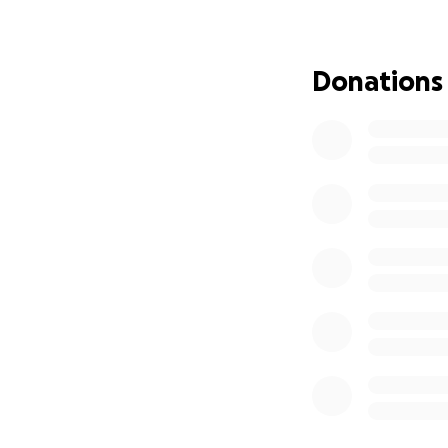
Wasser. Wir werde
neuen Zeltes, von
einschließlich Blu
Donations
unser zerstörtes 
Palästina, wieder
Das Leben in Gaza
besseres Leben f
Mit Ihrer Hilfe ka
Kampagne vorgen
I and my family h
My family and I h
I am Rabhi Gaber f
wars, including th