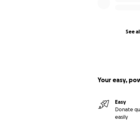
See al
Your easy, po
Easy
Donate qu
easily