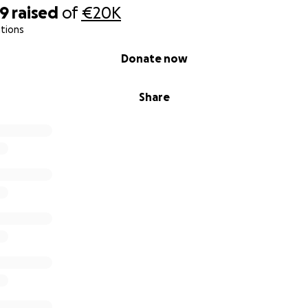
39
raised
of
€20K
tions
Donate now
Share