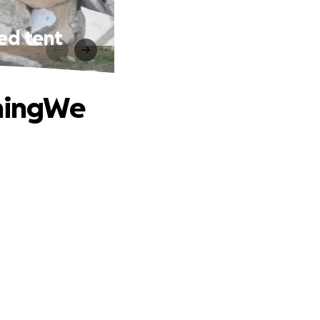
ed tent
thingWe