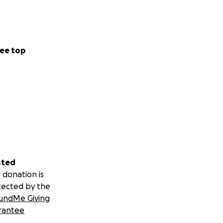
ee top
sted
 donation is
tected by the
undMe Giving
rantee