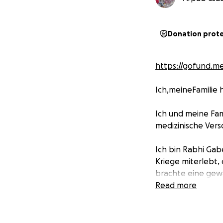
Donation prot
https://gofund.m
Ich,meineFamilie 
Ich und meine Fam
medizinische Vers
Ich bin Rabhi Gabe
Kriege miterlebt,
brachte eine gewa
Zuhause und unse
Read more
mussten mehr als 
derzeit in einem 
provisorisches Zel