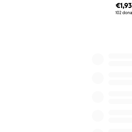
€1,9
102 dona
0% complete