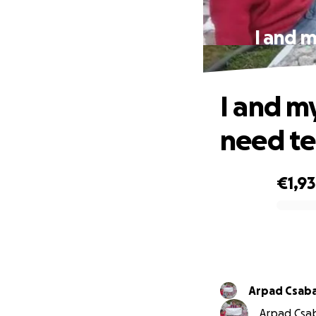
I and 
I and m
need te
€1,9
0% complete
Arpad Csaba
Arpad Csab