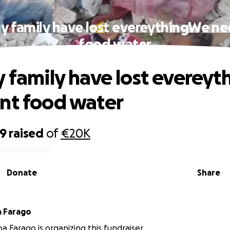
my family have lost evereythingWe ne
food water
y family have lost everey
nt food water
39
raised
of
€20K
Donate
Share
 Farago
a Farago is organizing this fundraiser.