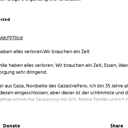
ected
e/dcf970cd
haben alles verloren.Wir brauchen ein Zelt
ilie haben alles verloren. Wir brauchen ein Zelt, Essen, Was
orgung sehr dringend.
r aus Gaza, Nordseite des Gazastreifens. Ich bin 35 Jahre al
 diesen eingeschlossen, aber dieser ist der schlimmste und 
ltige ethnische Säuberung mit sich. Meine Familie und ich
re gesamte Einkommensquelle verloren. Wir haben alles ve
fünfmal umgesiedelt werden. Wir sind eine fünfköpfige Fam
kaputten und undichten Zelt ohne Dach und Boden. Es ist nu
Donate
Share
t. Jeden Tag steht Wasser darin, und wir zittern vor Kälte, s