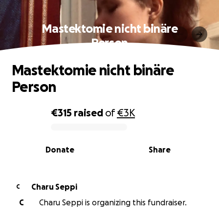
Mastektomie nicht binäre
Person
Mastektomie nicht binäre
Person
€315
raised
of
€3K
0% complete
Donate
Share
Charu Seppi
C
C
Charu Seppi is organizing this fundraiser.