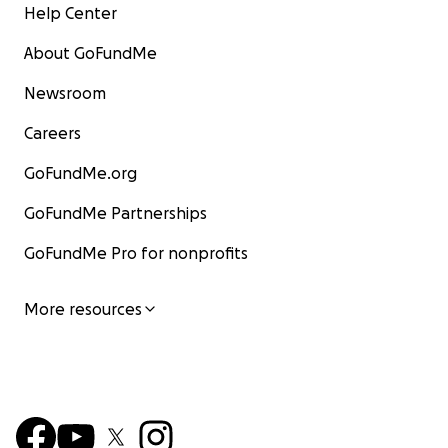
Help Center
About GoFundMe
Newsroom
Careers
GoFundMe.org
GoFundMe Partnerships
GoFundMe Pro for nonprofits
More resources