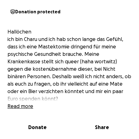
Donation protected
Hallöchen
ich bin Charu und ich hab schon lange das Gefühl,
dass ich eine Mastektomie dringend für meine
psychische Gesundheit brauche. Meine
Krankenkasse stellt sich queer (haha wortwitz)
gegen die kostenübernahme dieser, bei Nicht
binären Personen. Deshalb weiß ich nicht anders, ob
als euch zu fragen, ob ihr vielleicht auf eine Mate
oder ein Bier verzichten könntet und mir ein paar
Euro spenden könnt?
Ich würde mich sehr freuen, wenn ich dieses Projekt
Read more
in Angriff nehmen kann.
;))
Donate
Share