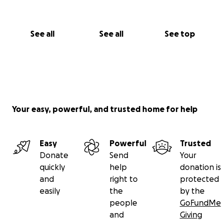
See all
See all
See top
Your easy, powerful, and trusted home for help
Easy
Powerful
Trusted
Donate
Send
Your
quickly
help
donation is
and
right to
protected
easily
the
by the
people
GoFundMe
and
Giving