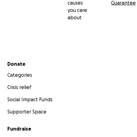
causes
Guarantee
you care
about
Secondary menu
Donate
Categories
Crisis relief
Social Impact Funds
Supporter Space
Fundraise