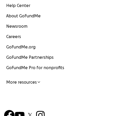
Help Center
About GoFundMe
Newsroom
Careers
GoFundMe.org
GoFundMe Partnerships
GoFundMe Pro for nonprofits
More resources