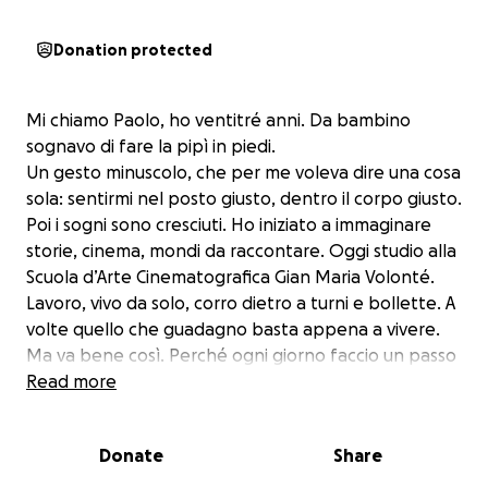
Donation protected
Mi chiamo Paolo, ho ventitré anni. Da bambino
sognavo di fare la pipì in piedi.
Un gesto minuscolo, che per me voleva dire una cosa
sola: sentirmi nel posto giusto, dentro il corpo giusto.
Poi i sogni sono cresciuti. Ho iniziato a immaginare
storie, cinema, mondi da raccontare. Oggi studio alla
Scuola d’Arte Cinematografica Gian Maria Volonté.
Lavoro, vivo da solo, corro dietro a turni e bollette. A
volte quello che guadagno basta appena a vivere.
Ma va bene così. Perché ogni giorno faccio un passo
verso di me.
Read more
Essere un ragazzo trans vuol dire anche questo:
lottare per il diritto di esistere nel modo che senti
Donate
Share
vero. Mentre tanti vivono i loro vent’anni spensierati,
io li passo a costruire il mio futuro, un pezzo alla