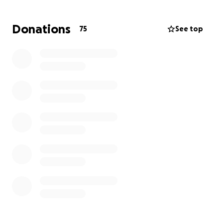
volta.
La mastectomia non è solo un intervento. È poter
Donations
75
See top
respirare. È togliermi la maglietta al mare. È
guardarmi allo specchio senza voltarmi via. È amare
senza paura.
Mi chiamo Paolo, ho ventitré anni. Da bambino
sognavo di fare la pipì in piedi. Oggi sogno di
guardarmi allo specchio e finalmente vedermi.
E con il vostro aiuto, questo sogno può diventare
realtà. Perché da soli siamo nessuno. Ma insieme io
posso essere Paolo.
Il vostro aiuto contribuirà alle spese per della
mastectomia, intervento chirurgico per
l'affermazione di genere, e alle spese del viaggio.