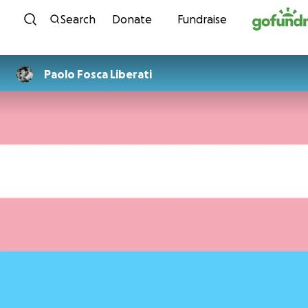
Skip to content
Search
Donate
Fundraise
Paolo Fosca Liberati