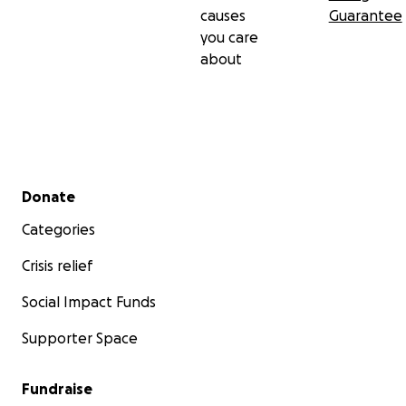
causes
Guarantee
you care
about
Secondary menu
Donate
Categories
Crisis relief
Social Impact Funds
Supporter Space
Fundraise