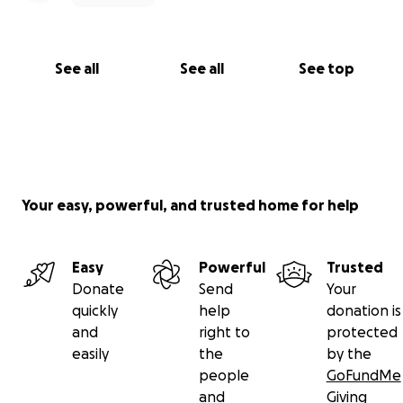
See all
See all
See top
Your easy, powerful, and trusted home for help
Easy
Powerful
Trusted
Donate
Send
Your
quickly
help
donation is
and
right to
protected
easily
the
by the
people
GoFundMe
and
Giving