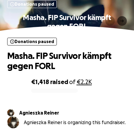
Donations paused
Masha. FIP Survivor kämpft
gegen FORL
Donations paused
Masha. FIP Survivor kämpft
gegen FORL
€1,418
raised
of
€2.2K
0% complete
Agnieszka Reiner
Agnieszka Reiner is organizing this fundraiser.