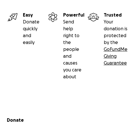
Easy
Powerful
Trusted
Donate
Send
Your
quickly
help
donation is
and
right to
protected
easily
the
by the
people
GoFundMe
and
Giving
causes
Guarantee
you care
about
Secondary menu
Donate