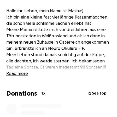
Hallo ihr Lieben, mein Name ist Masha:)
Ich bin eine kleine fast vier jährige Katzenmädchen,
die schon viele schlimme Sachen erlebt hat.
Meine Mama rettete mich vor drei Jahren aus eine
Tötungsstation in Weißrussland und als ich dann in
meinem neuen Zuhause in Österreich angekommen
bin, erkrankte ich an Neuro Okulare FIP.
Mein Leben stand damals so richtig auf der Kippe,
alle dachten, ich werde sterben. Ich bekam jeden
Tag eine Spritze. Es waren insgesamt 98 Spritzen!!!
aber dank meine Mama und weil ich so tapfer war,
Read more
hab ich die schreckliche Krankheit besiegt!!
Ich bin seit über zwei Jahren FIPfree
Donations
Nun kam vor paar Tagen eine neue Hiobsbotschaft:
13
See top
ich habe FORL.
Meine Zähne bereiten mir große Probleme, sie
müssen entfernt werden. Alle!!