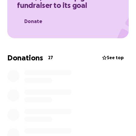
fundraiser to its goal
a honrar la memoria de Maria Luisa.
Donate
Donations
27
See top