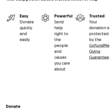
Easy
Powerful
Trusted
Donate
Send
Your
quickly
help
donation is
and
right to
protected
easily
the
by the
people
GoFundMe
and
Giving
causes
Guarantee
you care
about
Secondary menu
Donate