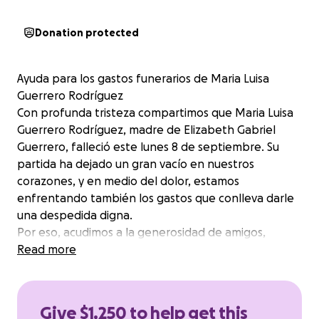
Donation protected
Ayuda para los gastos funerarios de Maria Luisa
Guerrero Rodríguez
Con profunda tristeza compartimos que Maria Luisa
Guerrero Rodríguez, madre de Elizabeth Gabriel
Guerrero, falleció este lunes 8 de septiembre. Su
partida ha dejado un gran vacío en nuestros
corazones, y en medio del dolor, estamos
enfrentando también los gastos que conlleva darle
una despedida digna.
Por eso, acudimos a la generosidad de amigos,
familiares y personas solidarias que deseen apoyar a
Read more
la familia en este momento tan difícil. Cualquier
donación, por pequeña que sea, será de gran ayuda
y profundamente agradecida.
Give $1,250 to help get this
Gracias por su apoyo, sus oraciones y por ayudarnos