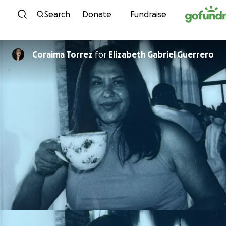
Skip to content
Search
Donate
Fundraise
Coraima Torrez
for
Elizabeth Gabriel Guerrero