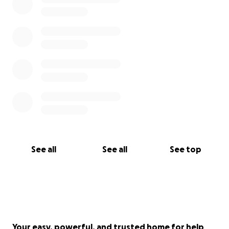
See all
See all
See top
Your easy, powerful, and trusted home for help