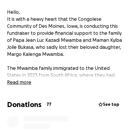
Hello,
It is with a heavy heart that the Congolese
Community of Des Moines, Iowa, is conducting this
fundraiser to provide financial support to the family
of Papa Jean Luc Kazadi Mwamba and Maman Kyiba
Jolie Bukasa, who sadly lost their beloved daughter,
Margo Kalenga Mwamba.
The Mwamba family immigrated to the United
States in 2023 from South Africa, where they had
lived for 10 years as refugees from the Democratic
Read more
Republic of Congo. Upon their arrival, Iowa became
their first home in the U.S., and they quickly made it
Donations
their own.
77
See top
Margo was a brilliant and gifted young woman, only
24 years old at the time of her tragic passing. She