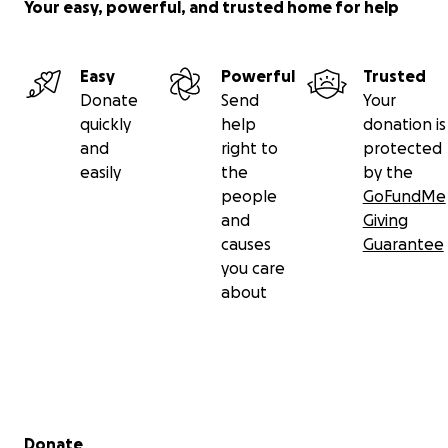
Your easy, powerful, and trusted home for help
Easy
Powerful
Trusted
Donate
Send
Your
quickly
help
donation is
and
right to
protected
easily
the
by the
people
GoFundMe
and
Giving
causes
Guarantee
you care
about
Secondary menu
Donate