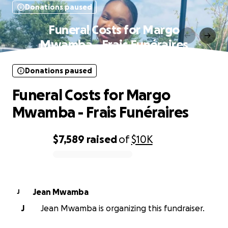
Donations paused
Funeral Costs for Margo
Mwamba - Frais Funéraires
Donations paused
Funeral Costs for Margo
Mwamba - Frais Funéraires
$7,589
raised
of
$10K
0% complete
Jean Mwamba
J
J
Jean Mwamba is organizing this fundraiser.