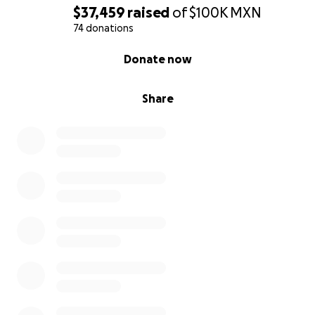
$37,459
raised
of
$100K
MXN
74 donations
0% complete
Donate now
Share