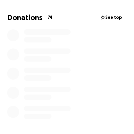
eterno. Ya tenemos 15 mil lectores por mes y vamos
por más. Muchas gracias.
Donations
74
See top