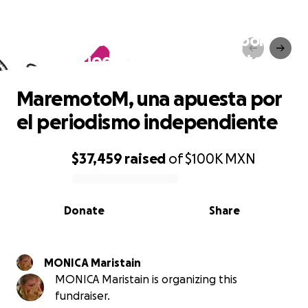
MaremotoM, una apuesta por
el periodismo independiente
MaremotoM, una apuesta por
el periodismo independiente
$37,459
raised
of
$100K
MXN
0% complete
Donate
Share
MONICA Maristain
MONICA Maristain is organizing this
fundraiser.