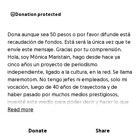
Donation protected
Dona aunque sea 50 pesos o por favor difunde está
recaudación de fondos. Está será la única vez que te
envíe este mensaje. Gracias por tu comprensión.
Hola, soy Mónica Maristain, hago desde hace ya
cinco años un proyecto de periodismo
independiente, ligado a la cultura, en la red. Se llama
maremotom. No tengo jefes ni empleados, solo mi
vocación, luego de 40 años de trayectoria y de
haber pasado por muchos medios prestigiosos,
inventé este medio para poder decir y hacer lo que
me convence. Hoy, hace cinco años ya que estoy y
Read more
organizo esta campaña de fondos para poder
aumentar la capacidad del sitio, hacer una campaña
Donate
Share
de redes y seguir adelante con mi proyecto. Les
agradezco mucho su ayuda, su lectoría, su apoyo