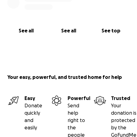
See all
See all
See top
Your easy, powerful, and trusted home for help
Easy
Powerful
Trusted
Donate
Send
Your
quickly
help
donation is
and
right to
protected
easily
the
by the
people
GoFundMe