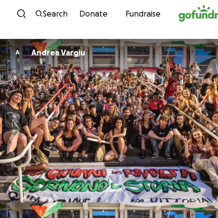
Skip to content
Search
Donate
Fundraise
Andrea Vargiu
A