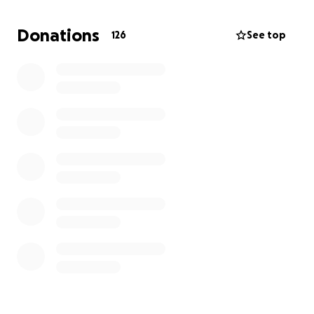
persone la possibilità di partecipare.
Ogni contributo, grande o piccolo, ci aiuterà a
Donations
126
See top
raggiungere Roma e a far sentire ancora più forte il
nostro grido.
Insieme per e con la Palestina.
Fino alla vittoria.
Grazie per il vostro supporto!
Intifada Studentesca