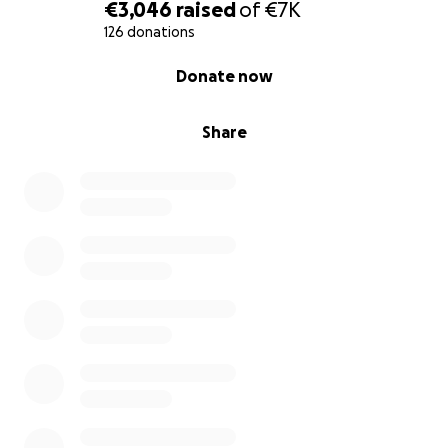
€3,046
raised
of
€7K
126 donations
0% complete
Donate now
Share