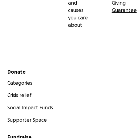
and
Giving
causes
Guarantee
you care
about
Secondary menu
Donate
Categories
Crisis relief
Social Impact Funds
Supporter Space
Fundraise