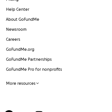
Help Center
About GoFundMe
Newsroom
Careers
GoFundMe.org
GoFundMe Partnerships
GoFundMe Pro for nonprofits
More resources