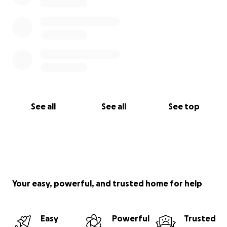
See all
See all
See top
Your easy, powerful, and trusted home for help
Easy
Powerful
Trusted