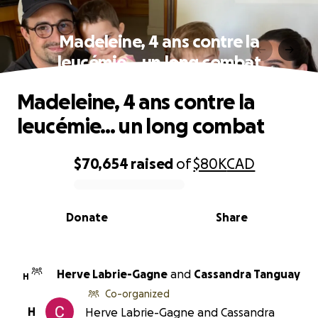
Madeleine, 4 ans contre la
leucémie… un long combat
Madeleine, 4 ans contre la
leucémie… un long combat
$70,654
raised
of
$80K
CAD
0% complete
Donate
Share
Herve Labrie-Gagne
and
Cassandra Tanguay
H
Co-organized
H
Herve Labrie-Gagne and Cassandra