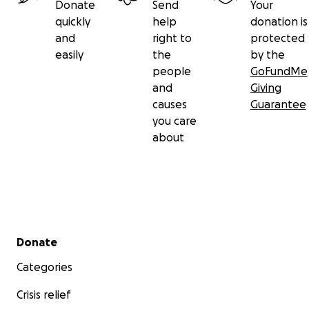
Donate
Send
Your
quickly
help
donation is
and
right to
protected
easily
the
by the
people
GoFundMe
and
Giving
causes
Guarantee
you care
about
Secondary menu
Donate
Categories
Crisis relief