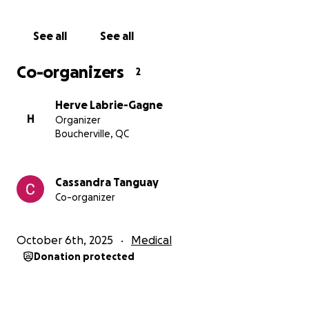
simplement nous proposer de l’aide concrète si vous
êtes un proche. Une visite , un beau mot, un petit
See all
See all
repas , tout peu faire une difference pour nous.
Co-organizers
2
En vous remerciant, nous sommes remplis de
gratitude face à votre soutien.
Herve Labrie-Gagne
H
Organizer
Cassandra, Madeleine, Arnaud et Hervé
Boucherville, QC
Cassandra Tanguay
Co-organizer
October 6th, 2025
Medical
Donation protected