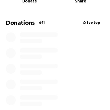
Donate
Share
arrêter de travailler afin de rester avec Madeleine
puisqu’elle ne peut plus retourner à la garderie. J’ai
pour ma part poursuivi le travail afin d’assurer une
certaine sécurité financière pendant 2-3 mois avant
Donations
641
See top
de frapper un mur.
La maladie frappe notre famille sans pour autant
tant mettre nos paiements du quotidien sur pause.
Nous faisons donc appel à cette campagne de
charité afin de nous permettre de réduire le stresse
financier qui s’ajoute aux angoisses quotidiennes qui
viennent avec la maladie. Votre soutien nous
permettra de rester auprès de notre belle
Madeleine et de notre petit garçon Arnaud.
Si vous voyez cette campagne, ne vous sentez
surtout pas forcé de faire un don.
Vous pouvez partager le lien ou bien tout