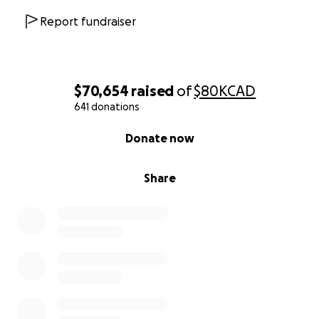
Report fundraiser
$70,654
raised
of
$80K
CAD
641 donations
0% complete
Donate now
Share