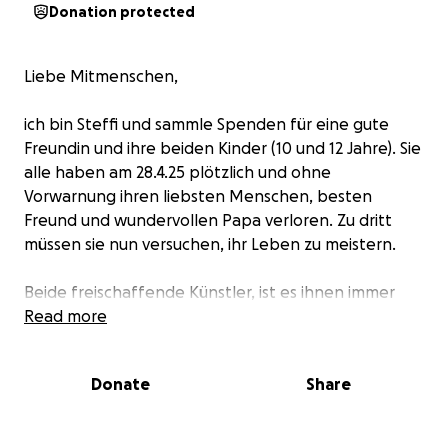
Donation protected
Liebe Mitmenschen,
ich bin Steffi und sammle Spenden für eine gute
Freundin und ihre beiden Kinder (10 und 12 Jahre). Sie
alle haben am 28.4.25 plötzlich und ohne
Vorwarnung ihren liebsten Menschen, besten
Freund und wundervollen Papa verloren. Zu dritt
müssen sie nun versuchen, ihr Leben zu meistern.
Beide freischaffende Künstler, ist es ihnen immer
wichtig gewesen, ihre Leidenschaft für Kunst und
Read more
Musik zu leben und mit den Menschen zu teilen. Das
finanzielle Polster war nie groß.
Donate
Share
Seine Frau braucht nun dringend Unterstützung, um
die anfallenden Kosten zu decken, den Auto-