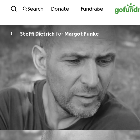
Skip to content
Search
Donate
Fundraise
Steffi Dietrich
for
Margot Funke
S