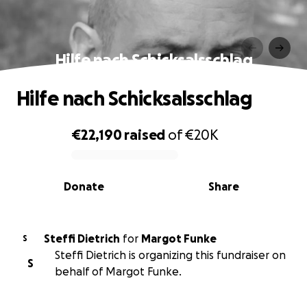
Hilfe nach Schicksalsschlag
Hilfe nach Schicksalsschlag
€22,190
raised
of
€20K
0% complete
Donate
Share
Steffi Dietrich
for
Margot Funke
S
Steffi Dietrich is organizing this fundraiser on
S
behalf of Margot Funke.