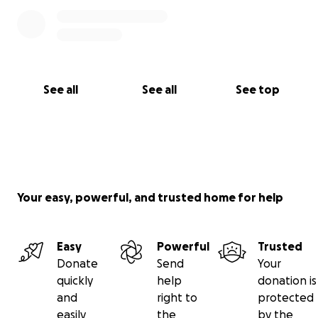
See all
See all
See top
Your easy, powerful, and trusted home for help
Easy
Powerful
Trusted
Donate
Send
Your
quickly
help
donation is
and
right to
protected
easily
the
by the