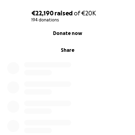
€22,190
raised
of
€20K
194 donations
0% complete
Donate now
Share