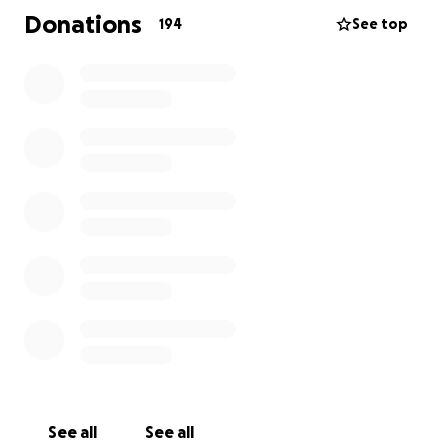
Führerschein zu machen und ganz einfach die
Donations
194
See top
Lebenskosten zu decken, bis sich das Leben der drei
langsam neu geordnet hat. Als freischaffende
Künstlerin war sie oft mehrere Wochen beruflich
unterwegs, das wird in den nächsten Monaten und
Jahren nicht mehr möglich sein. Eine Ruhezeit für
alle drei ist dringend nötig. Bis eine finanzielle
Absicherung da ist, wird viel Zeit vergehen.
Bitte helft mit, dass die Familie zumindest in
finanzieller Hinsicht eine Entlastung erfährt in dieser
unfassbar schweren Zeit.
Bei Fragen könnt Ihr euch gerne an mich wenden.
Von Herzen danke im Namen der Familie
Steffi
See all
See all