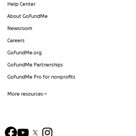
Help Center
About GoFundMe
Newsroom
Careers
GoFundMe.org
GoFundMe Partnerships
GoFundMe Pro for nonprofits
More resources