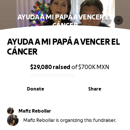
AYUDA A MI PAPÁ A VENCER EL
CÁNCER
AYUDA A MI PAPÁ A VENCER EL
CÁNCER
$29,080
raised
of
$700K
MXN
0% complete
Donate
Share
Mafiz Rebollar
Mafiz Rebollar is organizing this fundraiser.