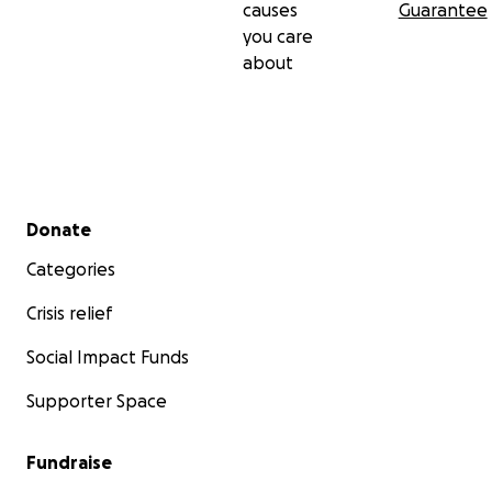
causes
Guarantee
you care
about
Secondary menu
Donate
Categories
Crisis relief
Social Impact Funds
Supporter Space
Fundraise