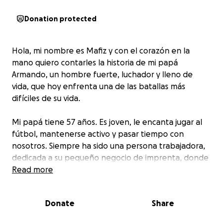
Donation protected
Hola, mi nombre es Mafiz y con el corazón en la
mano quiero contarles la historia de mi papá
Armando, un hombre fuerte, luchador y lleno de
vida, que hoy enfrenta una de las batallas más
difíciles de su vida.
Mi papá tiene 57 años. Es joven, le encanta jugar al
fútbol, mantenerse activo y pasar tiempo con
nosotros. Siempre ha sido una persona trabajadora,
dedicada a su pequeño negocio de imprenta, donde
él mismo atendía todo: diseño, impresión y contacto
Read more
con los clientes. Es alguien que jamás le ha tenido
miedo al trabajo duro.
Donate
Share
Hace unas semanas, fue sometido a una operación