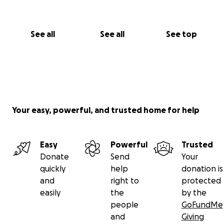
Con gratitud,
Mafiz Rebollar.
See all
See all
See top
Your easy, powerful, and trusted home for help
Easy
Powerful
Trusted
Donate
Send
Your
quickly
help
donation is
and
right to
protected
easily
the
by the
people
GoFundMe
and
Giving