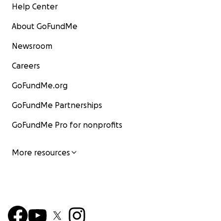
Help Center
About GoFundMe
Newsroom
Careers
GoFundMe.org
GoFundMe Partnerships
GoFundMe Pro for nonprofits
More resources