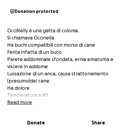
Donation protected
CicciNelly è una gatta di colonia.
Si chiamava Ciccinella
Ha buchi compatibili con morso di cane
Ferita infetta di un buco
Parete addominale sfondata, ernia ematoma e
viscere in addome
Lussazione di un anca, causa strattonamento
(presumo)del cane
Ha dolore
Temperatura a 40
Urina sangue
Read more
Pregate
La prognosi è riservata
Donate
Share
È stata ricoverata a nome mio in terapia intensiva
E meno male che già era in terapia in ambulatorio,