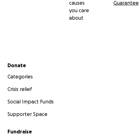
causes
Guarantee
you care
about
Secondary menu
Donate
Categories
Crisis relief
Social Impact Funds
Supporter Space
Fundraise