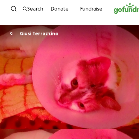
Skip to content
Search
Donate
Fundraise
Giusi Terrazzino
G