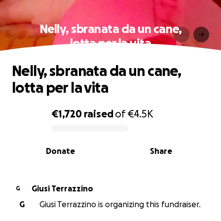
Nelly, sbranata da un cane,
lotta per la vita
Nelly, sbranata da un cane,
lotta per la vita
€1,720
raised
of
€4.5K
0% complete
Donate
Share
Giusi Terrazzino
G
G
Giusi Terrazzino is organizing this fundraiser.