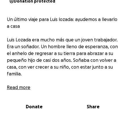
Donation protected
Un último viaje para Luis lozada: ayudemos a llevarlo
a casa
Luis Lozada era mucho más que un joven trabajador.
Era un soñador. Un hombre lleno de esperanza, con
el anhelo de regresar a su tierra para abrazar a su
pequeño hijo de casi dos años. Soñaba con volver a
casa, con ver crecer a su niño, con estar junto a su
familia.
Pero la vida cambió en un instante.
Read more
Ayer, mientras intentaba reparar su carro —su única
fuente de ingreso— para reunir dinero y cumplir ese
Donate
Share
sueño, el vehículo le cayó encima. Luis fue
encontrado sin vida en la madrugada del 23 de julio.
Solo. Con su sueño intacto, pero su corazón