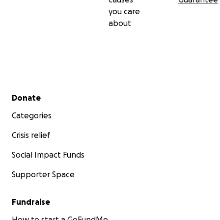
you care
about
Secondary menu
Donate
Categories
Crisis relief
Social Impact Funds
Supporter Space
Fundraise
How to start a GoFundMe