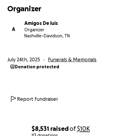
Organizer
Ayudemos a que Luis vuelva a casa. Que no se
apague su historia, que no se pierda su sueño.
Amigos De luis
A
Organizer
Gracias por tu solidaridad.
Nashville-Davidson, TN
July 24th, 2025
Funerals & Memorials
Donation protected
Report fundraiser
$8,531
raised
of
$10K
113 donations