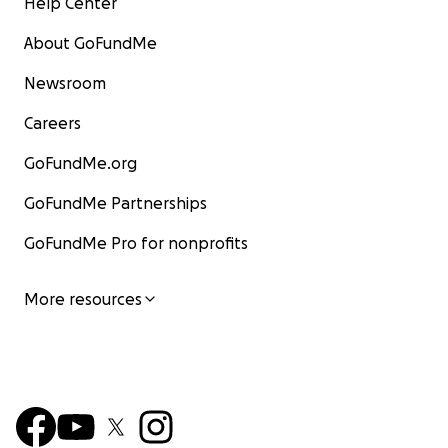
Help Center
About GoFundMe
Newsroom
Careers
GoFundMe.org
GoFundMe Partnerships
GoFundMe Pro for nonprofits
More resources