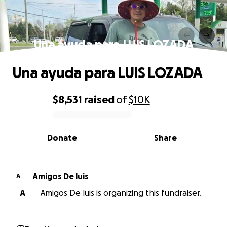
Una ayuda para LUIS LOZADA
Una ayuda para LUIS LOZADA
$8,531
raised
of
$10K
0% complete
Donate
Share
Amigos De luis
A
A
Amigos De luis is organizing this fundraiser.