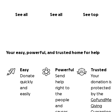
See all
See all
See top
Your easy, powerful, and trusted home for help
Easy
Powerful
Trusted
Donate
Send
Your
quickly
help
donation is
and
right to
protected
easily
the
by the
people
GoFundMe
and
Giving
causes
Guarantee