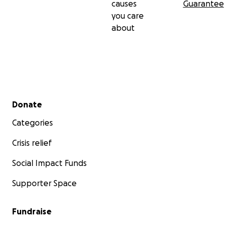
causes
Guarantee
you care
about
Secondary menu
Donate
Categories
Crisis relief
Social Impact Funds
Supporter Space
Fundraise