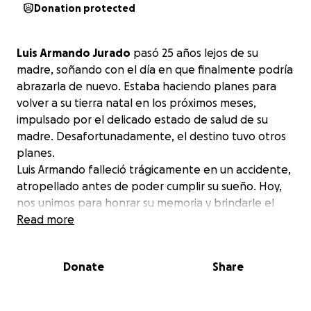
Donation protected
Luis Armando Jurado
pasó 25 años lejos de su
madre, soñando con el día en que finalmente podría
abrazarla de nuevo. Estaba haciendo planes para
volver a su tierra natal en los próximos meses,
impulsado por el delicado estado de salud de su
madre. Desafortunadamente, el destino tuvo otros
planes.
Luis Armando falleció trágicamente en un accidente,
atropellado antes de poder cumplir su sueño. Hoy,
nos unimos para honrar su memoria y brindarle el
último viaje de regreso a casa. Queremos darle la
Read more
despedida digna que merece y permitir que su
madre lo reciba, aunque sea en espíritu.
Donate
Share
Si puedes contribuir, cualquier donación será un
gesto de amor y solidaridad. Juntos, podemos hacer
realidad su regreso y apoyar a su familia en este