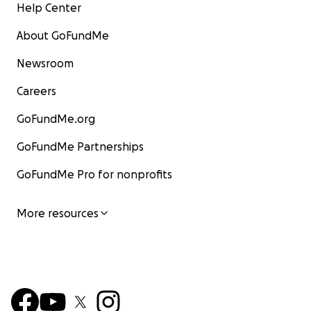
Help Center
About GoFundMe
Newsroom
Careers
GoFundMe.org
GoFundMe Partnerships
GoFundMe Pro for nonprofits
More resources