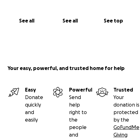
See all
See all
See top
Your easy, powerful, and trusted home for help
Easy
Powerful
Trusted
Donate
Send
Your
quickly
help
donation is
and
right to
protected
easily
the
by the
people
GoFundMe
and
Giving