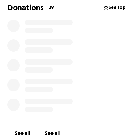
momento difícil.
Donations
29
See top
Gracias por tu apoyo.
See all
See all