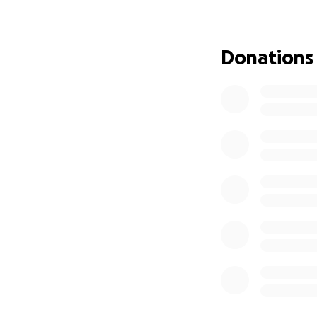
poate și vă rog să
răsplătească.
Efeseni 2:10 spune 
Donations
bune pe care le-a
această faptă bu
UPDATE:
Gabriel a ajuns aca
au zis copiii? Sau
rămas din picior. Și
copilaș
Cu drag, Liviu Oni
With deep sorrow 
Melen, who suffer
Gabriel's agreeme
wheel exploded in