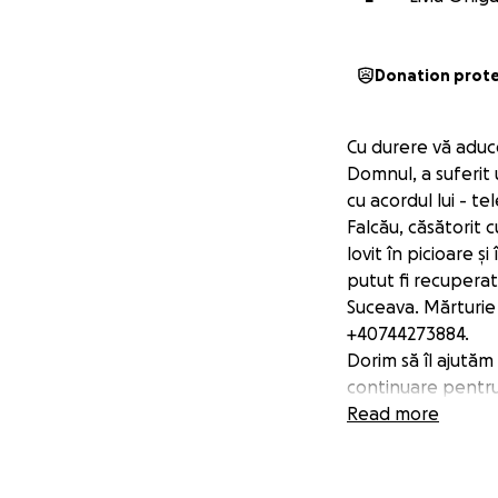
Donation prot
Cu durere vă aduce
Domnul, a suferit
cu acordul lui - te
Falcău, căsătorit c
lovit în picioare ș
putut fi recuperată
Suceava. Mărturie
+40744273884.
Dorim să îl ajutăm
continuare pentru 
familie a luat deja 
Read more
în proprietatea ac
avut niciodată o c
este pretențios de