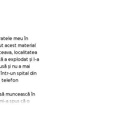
ratele meu în
ut acest material
ceava, localitatea
tă a explodat și l-a
usă și nu a mai
într-un spital din
- telefon
i să muncească în
mi-a spus că o
tățile, care va fi
pentru că nu a
dut viața și nu
să ajutați cât se