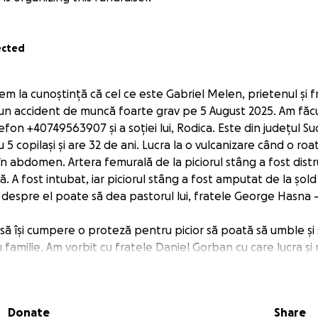
ected
m la cunoștință că cel ce este Gabriel Melen, prietenul și f
 un accident de muncă foarte grav pe 5 August 2025. Am făc
lefon +40749563907 și a soției lui, Rodica. Este din județul Su
u 5 copilași și are 32 de ani. Lucra la o vulcanizare când o roa
i în abdomen. Artera femurală de la piciorul stâng a fost distr
. A fost intubat, iar piciorul stâng a fost amputat de la șold 
 despre el poate să dea pastorul lui, fratele George Hasna 
 să își cumpere o proteză pentru picior să poată să umble ș
familie. Am vorbit cu fratele Daniel Gorban cu care lucra și 
inițiativa de a-i construi lui Gabriel Melen o casă cu toate utili
estuia, unde își va putea crește copiii împreună cu soția sa 
asă. El este foarte recunoscător lui Dumnezeu că nu și-a pier
Donate
Share
loc. A spus că nu vrea să pună povară pe nimeni. Dacă doriți 