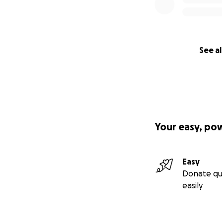
See al
Your easy, po
Easy
Donate qu
easily