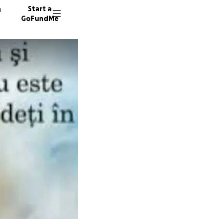
n
Start a
GoFundMe