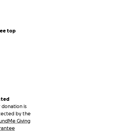
ee top
sted
 donation is
tected by the
undMe Giving
rantee