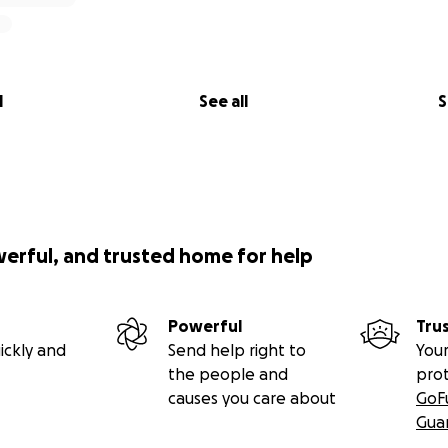
l
See all
S
werful, and trusted home for help
Powerful
Tru
ickly and
Send help right to
Your
the people and
pro
causes you care about
GoF
Gua