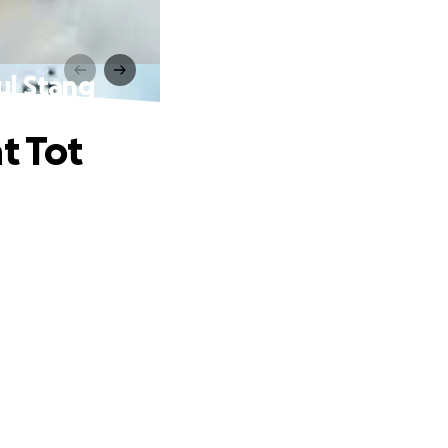
ul Stang
t Tot