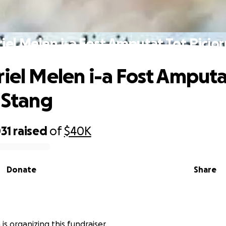
riel Melen i-a Fost Amputat Tot Picior
riel Melen i-a Fost Amputa
l Stang
31
raised
of
$40K
Donate
Share
 is organizing this fundraiser.