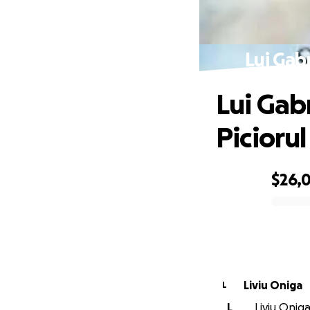
Lui Gab
Lui Gab
Picioru
$26,0
0% complete
Liviu Oniga
L
L
Liviu Oniga