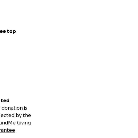
ee top
sted
 donation is
tected by the
undMe Giving
rantee