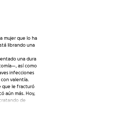
na mujer que lo ha
stá librando una
rentado una dura
stomía—, así como
aves infecciones
 con valentía.
 que le fracturó
icó aún más. Hoy,
 tratando de
nen .
os,
s médicos se han