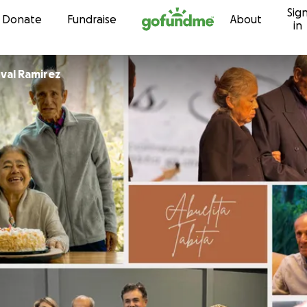
Sig
Skip to content
Donate
Fundraise
About
in
oval Ramirez