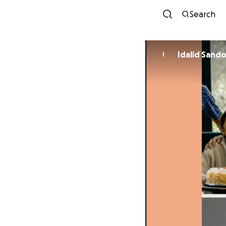
Search
Idalid Sand
I