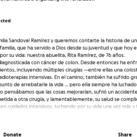
ected
milia Sandoval Ramírez y queremos contarte la historia de u
familia, que ha servido a Dios desde su juventud y que hoy e
 por su vida: nuestra abuelita, Rita Ramírez, de 76 años.
diagnosticada con cáncer de colon. Desde entonces ha enf
entos, incluyendo múltiples cirugías —entre ellas una colo
adioterapias intensivas. En el camino, también ha sufrido gr
punto de arrebatarle la vida … pero ella siempre ha luchado
 pensábamos que las cosas mejorarían, sufrió un accidente
metida a otra cirugía, y lamentablemente, su salud se compl
 en cuidados intensivos, luchando por su vida una vez más y
cción de canal de bilis que hace que sus plaquetas se elimi
amos haciendo todo lo posible para sostener los tratamient
pitalización y cuidados necesarios. Sin embargo, los gasto
Donate
Share
 de cubrir por nuestra cuenta.