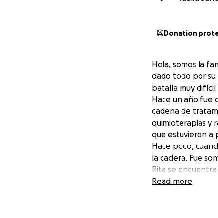
Donation prot
Hola, somos la fa
dado todo por su 
batalla muy difícil
Hace un año fue 
cadena de tratami
quimioterapias y r
que estuvieron a 
Hace poco, cuando
la cadera. Fue so
Rita se encuentra
superar una obstru
Read more
Como familia, est
medicamentos, hos
vuelto imposibles