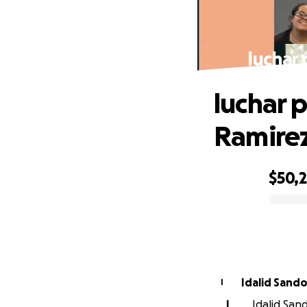
luchar 
luchar p
Ramirez´
$50,
0% complete
Idalid Sand
I
I
Idalid Sand