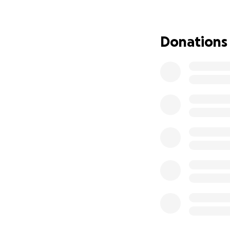
Por eso, con todo
que sea, nos acer
no puedes donar d
Donations
forma poderosa d
Gracias por tomart
esperanza.
Con todo nuestro
Familia Sandoval 
_______________
Hello, we are the
who has given ever
fighting a very dif
year ago, she was
treatments, includ
chemotherapy and 
almost took her l
would improve, sh
surgery, and unfo