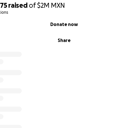
275
raised
of
$2M
MXN
tions
Donate now
Share