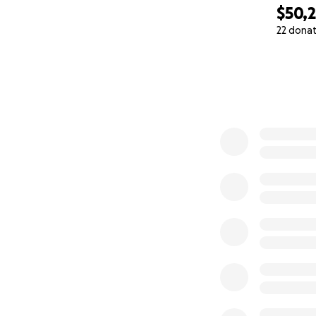
$50,
22 dona
0% complete