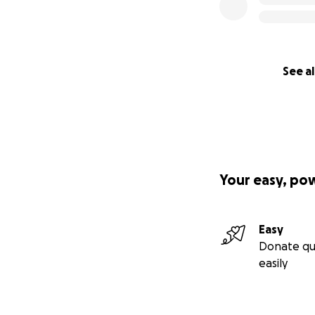
See al
Your easy, po
Easy
Donate qu
easily