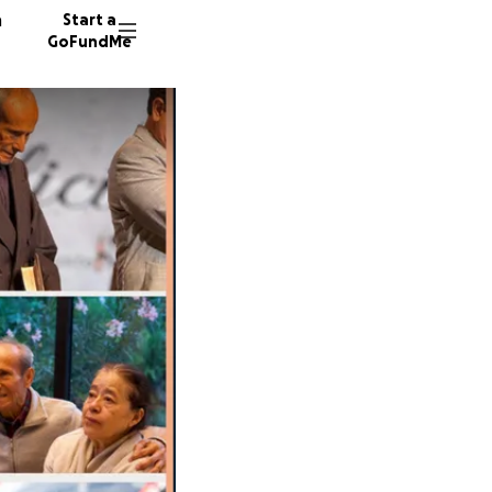
n
Start a
GoFundMe