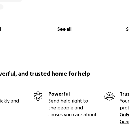
l
See all
S
werful, and trusted home for help
Powerful
Tru
ickly and
Send help right to
Your
the people and
pro
causes you care about
GoF
Gua