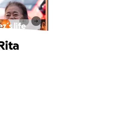
z´s life
Rita