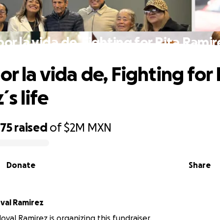
por la vida de, Fighting for Rita Ramire
or la vida de, Fighting for 
s life
275
raised
of
$2M
MXN
Donate
Share
oval Ramirez
oval Ramirez is organizing this fundraiser.