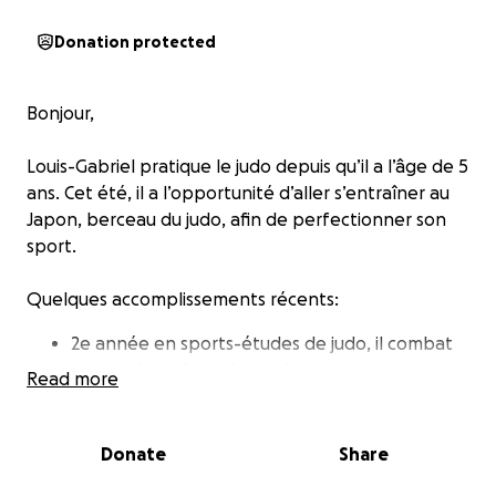
Donation protected
Bonjour,
Louis-Gabriel pratique le judo depuis qu’il a l’âge de 5
ans. Cet été, il a l’opportunité d’aller s’entraîner au
Japon, berceau du judo, afin de perfectionner son
sport.
Quelques accomplissements récents:
2e année en sports-études de judo, il combat
contre des adversaires qui sont en sports-
Read more
études depuis au moins 4 ans.
Il a été champion aux Jeux du Québec l’an
dernier en U-16 -66kg.
Donate
Share
Il a terminé 4e au Québec au classement U-18