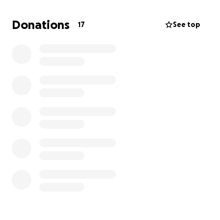
-73kg cette saison.
Pour la 3e année de suite il s’est qualifié et a
Donations
17
See top
participé au Championnat Canadien Open de
judo. Cette année, ce championnat était à
Calgary en Alberta, à plusieurs heures d’avion
de la maison.
A tout juste 16 ans, le 7 juin prochain, il
effectuera son examen de grade de ceinture
noire en judo, preuve de son dévouement pour
ce sport.
Ce qui s’en vient pour Louis-Gabriel, 6 semaines de
camp d’entraînement de judo cet été:
Une semaine fin juin (Judo Québec)
Trois semaines au Japon du 2 au 25 juillet,
(Tokyo et Osaka).
Deux semaines mi-août (Judo Canada)