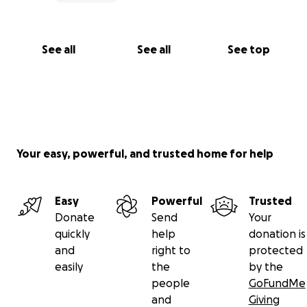
See all
See all
See top
Your easy, powerful, and trusted home for help
Easy
Powerful
Trusted
Donate
Send
Your
quickly
help
donation is
and
right to
protected
easily
the
by the
people
GoFundMe
and
Giving