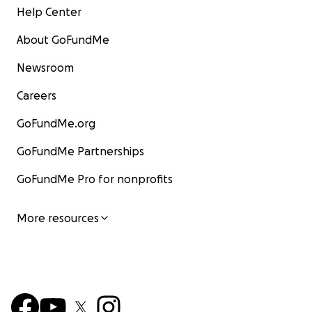
Help Center
About GoFundMe
Newsroom
Careers
GoFundMe.org
GoFundMe Partnerships
GoFundMe Pro for nonprofits
More resources