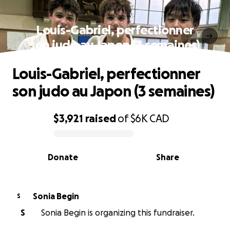
Louis-Gabriel, perfectionner
son judo au Japon (3 semaines)
Louis-Gabriel, perfectionner
son judo au Japon (3 semaines)
$3,921
raised
of
$6K
CAD
0% complete
Donate
Share
Sonia Begin
S
S
Sonia Begin is organizing this fundraiser.