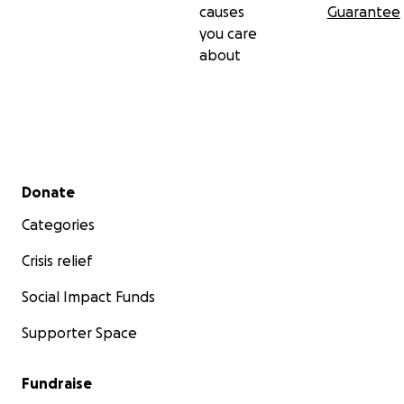
causes
Guarantee
you care
about
Secondary menu
Donate
Categories
Crisis relief
Social Impact Funds
Supporter Space
Fundraise