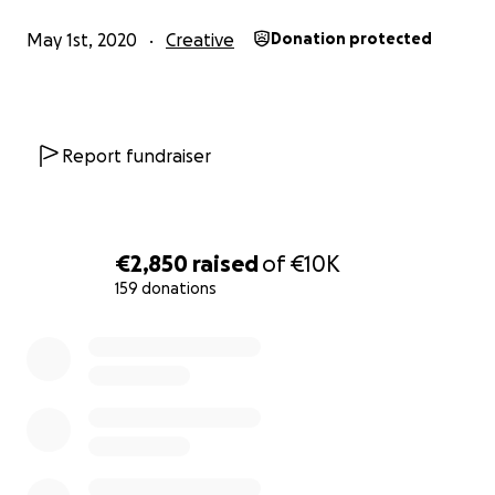
inerentes, também requer muito da nossa pequena
May 1st, 2020
Creative
Donation protected
mas dedicada equipa. Assim, pedimos que continuem
com o vosso apoio através deste crowdfunding com
o valor que puderem, e que o encarem como uma
contribuição para conseguirmos manter o site
Report fundraiser
totalmente aberto, tal como sempre o imaginámos.
Não queremos paywalls, não queremos acessos
exclusivos – queremos toda a gente conectada, com
a nossa/vossa revista, seja ela em que manifestação
€2,850
raised
of
€10K
for, papel ou digital. Para isso, como sempre,
159 donations
precisamos da vossa ajuda. Contamos com vocês.
0% complete
Obrigado, e horns up!