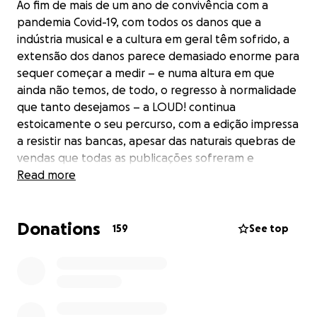
Ao fim de mais de um ano de convivência com a
pandemia Covid-19, com todos os danos que a
indústria musical e a cultura em geral têm sofrido, a
extensão dos danos parece demasiado enorme para
sequer começar a medir – e numa altura em que
ainda não temos, de todo, o regresso à normalidade
que tanto desejamos – a LOUD! continua
estoicamente o seu percurso, com a edição impressa
a resistir nas bancas, apesar das naturais quebras de
vendas que todas as publicações sofreram e
continuam a sofrer neste período. Muito disso se
Read more
deve à ajuda que já muitos nos deram através deste
crowdfunding. No entanto, os desafios que
Donations
enfrentamos para continuar a garantir a nossa
159
See top
existência são muitos e em crescimento constante.
Como complemento da edição impressa, e para
tentar continuar a chegar ao máximo de leitores
possível nos nossos esforços de divulgação da