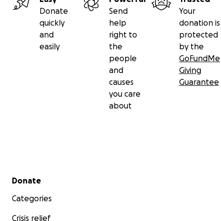
Donate
Send
Your
quickly
help
donation is
and
right to
protected
easily
the
by the
people
GoFundMe
and
Giving
causes
Guarantee
you care
about
Secondary menu
Donate
Categories
Crisis relief