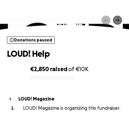
Donations paused
LOUD! Help
Donations paused
LOUD! Help
€2,850
raised
of
€10K
0% complete
LOUD! Magazine
L
L
LOUD! Magazine is organizing this fundraiser.