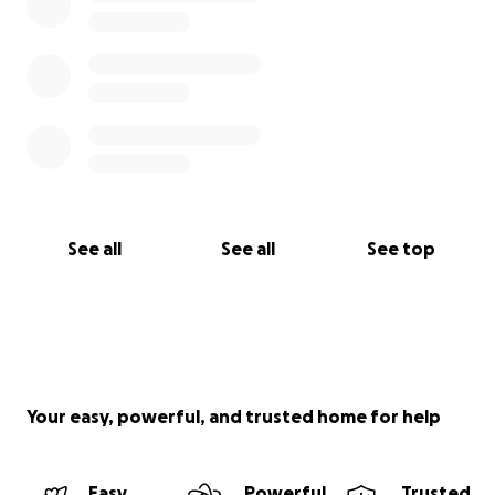
See all
See all
See top
Your easy, powerful, and trusted home for help
Easy
Powerful
Trusted