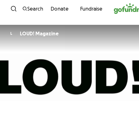
Skip to content
Search
Donate
Fundraise
LOUD! Magazine
L