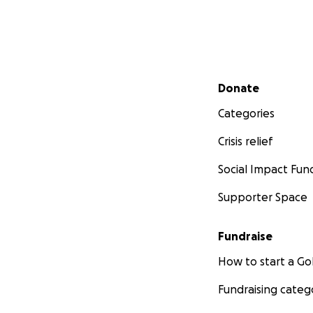
Secondary menu
Donate
Categories
Crisis relief
Social Impact Fun
Supporter Space
Fundraise
How to start a 
Fundraising categ