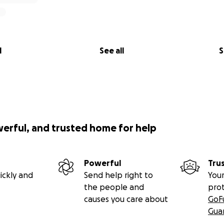
l
See all
S
werful, and trusted home for help
Powerful
Tru
ickly and
Send help right to
Your
the people and
pro
causes you care about
GoF
Gua