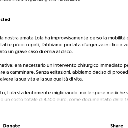
ected
la nostra amata Lola ha improvvisamente perso la mobilità
tati e preoccupati, l’abbiamo portata d’urgenza in clinica ve
ato un grave caso di ernia al disco.
native: era necessario un intervento chirurgico immediato p
nare a camminare. Senza esitazioni, abbiamo deciso di proce
lvare la sua vita e la sua qualità di vita.
ento, Lola sta lentamente migliorando, ma le spese mediche s
 un costo totale di 4.300 euro, come documentato dalle fa
a chiunque abbia a cuore i nostri amici a quattro zampe per
. Qualsiasi aiuto, grande o piccolo, sarà prezioso per aiutarc
Donate
Share
 a Lola di continuare il suo percorso di recupero.