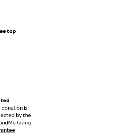
ee top
sted
 donation is
tected by the
undMe Giving
rantee