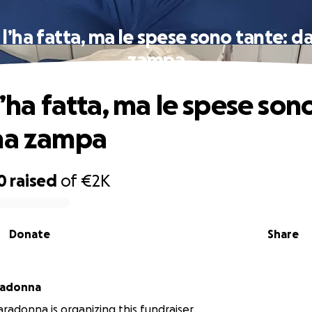
 l’ha fatta, ma le spese sono tante: d
zampa
l’ha fatta, ma le spese son
na zampa
0
raised
of
€2K
Donate
Share
radonna
radonna is organizing this fundraiser.