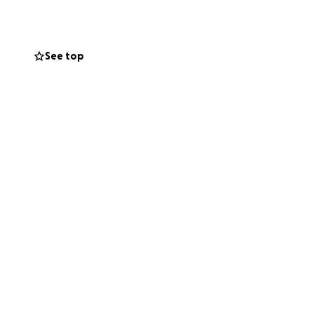
bilità.
See top