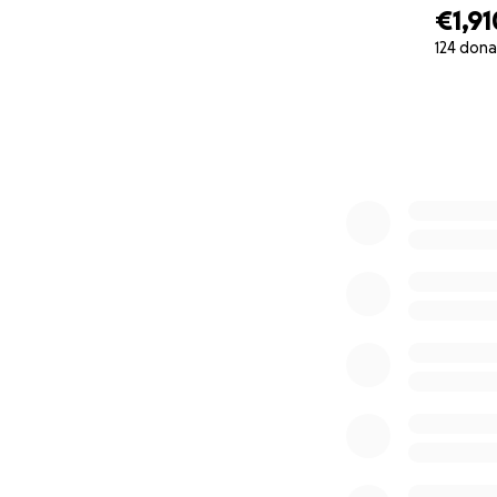
€1,91
124 dona
0% complete