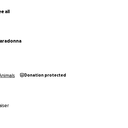
e all
Caradonna
Animals
Donation protected
iser