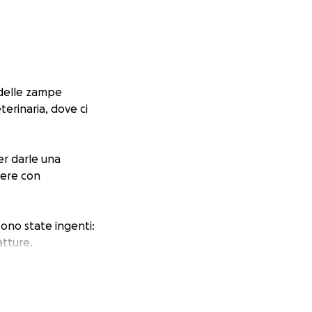
 delle zampe
terinaria, dove ci
er darle una
dere con
ono state ingenti:
tture.
 chiedere un
i a coprire queste