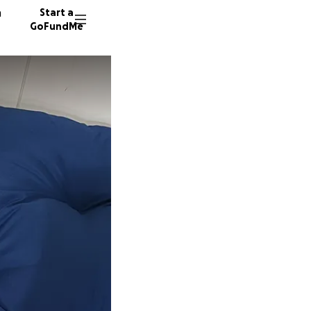
n
Start a
GoFundMe