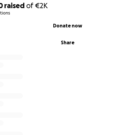
0
raised
of
€2K
tions
Donate now
Share