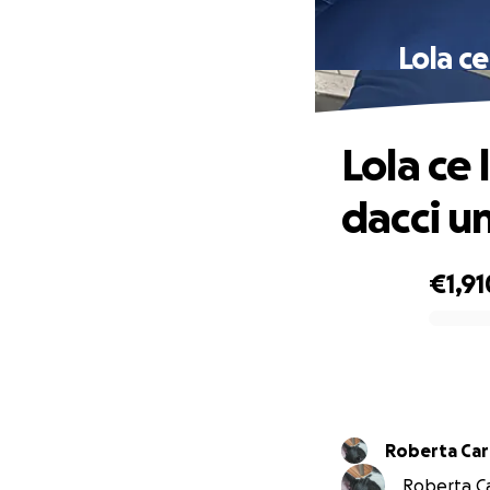
Lola ce
Lola ce 
dacci u
€1,91
0% complete
Roberta Ca
Roberta Ca