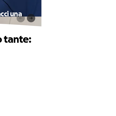
acci una
o tante: