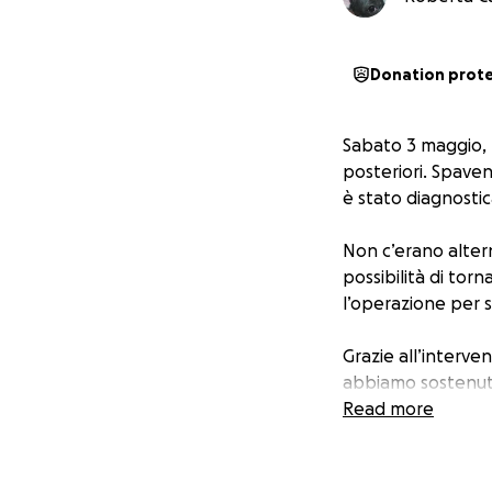
Donation prot
Sabato 3 maggio, 
posteriori. Spaven
è stato diagnostic
Non c’erano alter
possibilità di tor
l’operazione per sa
Grazie all’interv
abbiamo sostenuto
Read more
Ora ci rivolgiamo 
piccolo contributo
spese e permettere