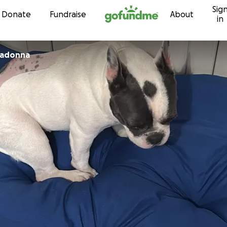
Sig
Skip to content
Donate
Fundraise
About
in
radonna