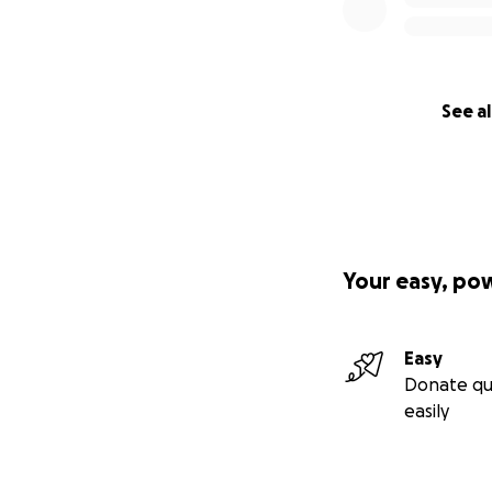
See al
Your easy, po
Easy
Donate qu
easily