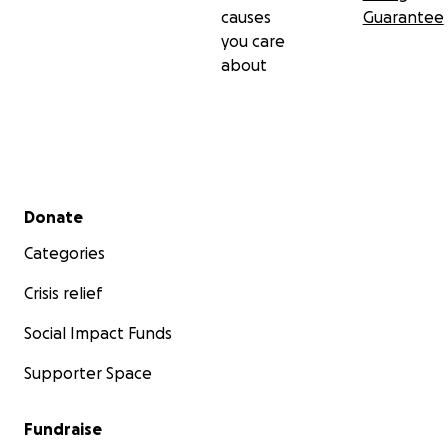
causes
Guarantee
you care
about
Secondary menu
Donate
Categories
Crisis relief
Social Impact Funds
Supporter Space
Fundraise