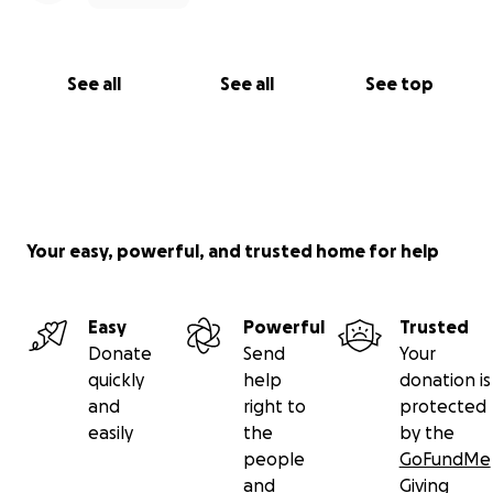
See all
See all
See top
Your easy, powerful, and trusted home for help
Easy
Powerful
Trusted
Donate
Send
Your
quickly
help
donation is
and
right to
protected
easily
the
by the
people
GoFundMe
and
Giving