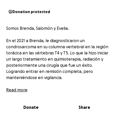
Donation protected
Somos Brenda, Salomón y Evelia.
En el 2021 a Brenda, le diagnosticaron un
condrosarcoma en su columna vertebral en la región
torácica en las vértebras T4 y T5. Lo que la hizo iniciar
un largo tratamiento en quimioterapia, radiación y
posteriormente una cirugía que fue un éxito.
Logrando entrar en remisión completa, pero
manteniéndose en vigilancia.
Desafortunadamente en el último año, sus PET y
Read more
estudios salieron alterados. Localizando una masa
nuevamente en su columna vertebral, pero ahora
Donate
Share
en la zona lumbar en las vértebras L3 y L4.
Causándole dolor y en ocasiones movilidad parcial en