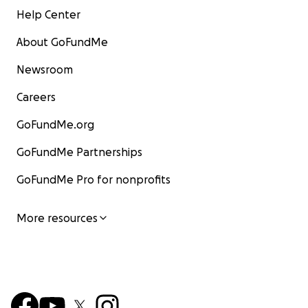
Help Center
About GoFundMe
Newsroom
Careers
GoFundMe.org
GoFundMe Partnerships
GoFundMe Pro for nonprofits
More resources