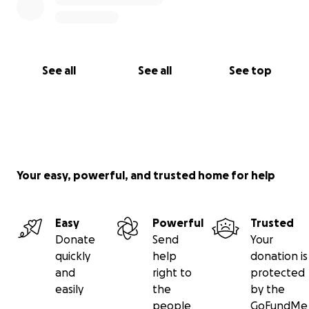
See all
See all
See top
Your easy, powerful, and trusted home for help
Easy
Powerful
Trusted
Donate
Send
Your
quickly
help
donation is
and
right to
protected
easily
the
by the
people
GoFundMe