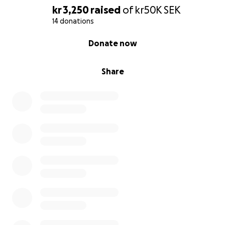
kr 3,250
raised
of
kr50K
SEK
14 donations
0% complete
Donate now
Share