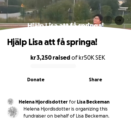
Hjälp Lisa att få springa!
Hjälp Lisa att få springa!
kr 3,250
raised
of
kr50K
SEK
0% complete
Donate
Share
Helena Hjordisdotter
for
Lisa Beckeman
Helena Hjordisdotter is organizing this
fundraiser on behalf of Lisa Beckeman.