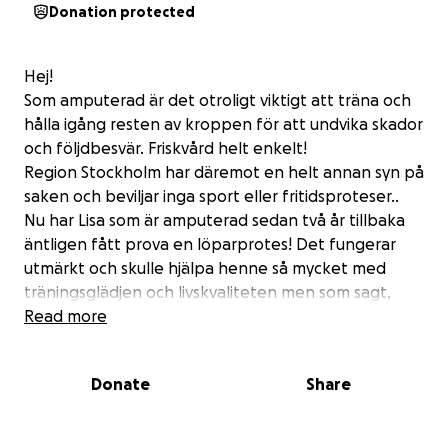
Donation protected
Hej!
Som amputerad är det otroligt viktigt att träna och
hålla igång resten av kroppen för att undvika skador
och följdbesvär. Friskvård helt enkelt!
Region Stockholm har däremot en helt annan syn på
saken och beviljar inga sport eller fritidsproteser..
Nu har Lisa som är amputerad sedan två år tillbaka
äntligen fått prova en löparprotes! Det fungerar
utmärkt och skulle hjälpa henne så mycket med
träningsglädjen och livskvaliteten men som sagt,
regionen säger nej.
Read more
OM man inte bekostar protesen själv dvs. och det är
ingen liten summa..
Donate
Share
runt 50 000 kommer det att kosta!
Så nu provar jag på detta sätt att hjälpa Lisa så att
drömmen om löpning kan bli mer än ett två veckors