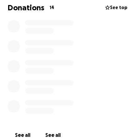
lån av en löparprotes. Låt henne få en egen!
Donations
14
See top
Så nu vädjar
See all
See all