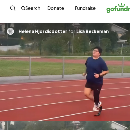
Skip to content
Search
Donate
Fundraise
Helena Hjordisdotter
for
Lisa Beckeman