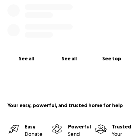
See all
See all
See top
Your easy, powerful, and trusted home for help
Easy
Powerful
Trusted
Donate
Send
Your