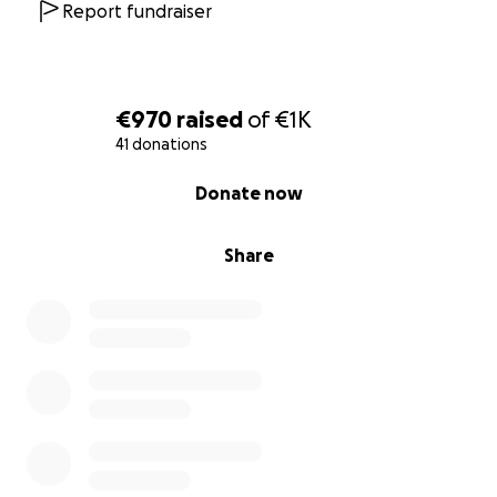
Report fundraiser
€970
raised
of
€1K
41 donations
0% complete
Donate now
Share