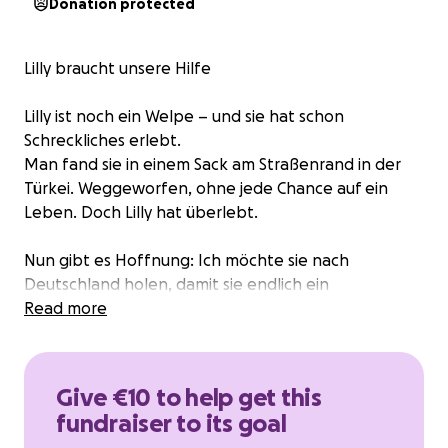
Donation protected
Lilly braucht unsere Hilfe
Lilly ist noch ein Welpe – und sie hat schon
Schreckliches erlebt.
Man fand sie in einem Sack am Straßenrand in der
Türkei. Weggeworfen, ohne jede Chance auf ein
Leben. Doch Lilly hat überlebt.
Nun gibt es Hoffnung: Ich möchte sie nach
Deutschland holen, damit sie endlich ein
artgerechtes, liebevolles Leben führen kann. Damit
Read more
das möglich ist, muss Lilly geimpft, gechippt und für
die Reise vorbereitet werden. Bis Dezember wird sie
in der Pfotenhilfe Antalya untergebracht und dort
Give €10 to help get this
liebevoll versorgt.
fundraiser to its goal