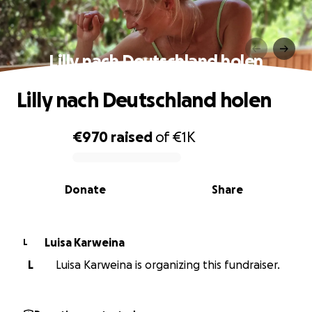
Lilly nach Deutschland holen
Lilly nach Deutschland holen
€970
raised
of
€1K
0% complete
Donate
Share
Luisa Karweina
L
L
Luisa Karweina is organizing this fundraiser.