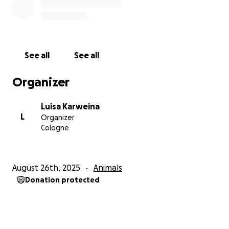
Herzlichen Dank für deinen Beitrag.
Liebe Grüße, Luisa mit Lilly
See all
See all
Organizer
Luisa Karweina
L
Organizer
Cologne
August 26th, 2025
Animals
Donation protected