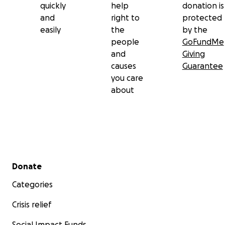
quickly
help
donation is
and
right to
protected
easily
the
by the
people
GoFundMe
and
Giving
causes
Guarantee
you care
about
Secondary menu
Donate
Categories
Crisis relief
Social Impact Funds