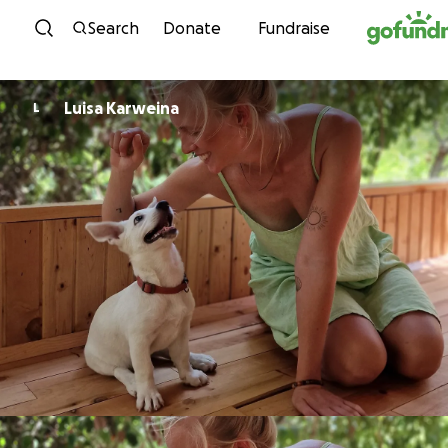
Skip to content
Search
Donate
Fundraise
Luisa Karweina
L