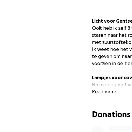
Licht voor Gent
Ooit heb ik zelf 8
staren naar het ro
met zuurstoftekort
Ik weet hoe het v
te geven om naar 
voorzien in de zi
Lampjes voor co
Na overleg met ve
kamers van covidp
Read more
mogelijk is same
Donations
Ondertussen wordt
krijgen en ander