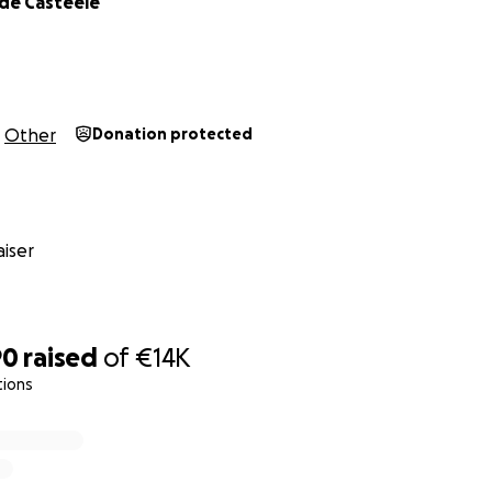
de Casteele
Other
Donation protected
iser
90
raised
of
€14K
tions