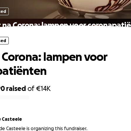
sed
t na Corona: lampen voor coronapati
sed
a Corona: lampen voor
patiënten
90
raised
of
€14K
 Casteele
e Casteele is organizing this fundraiser.