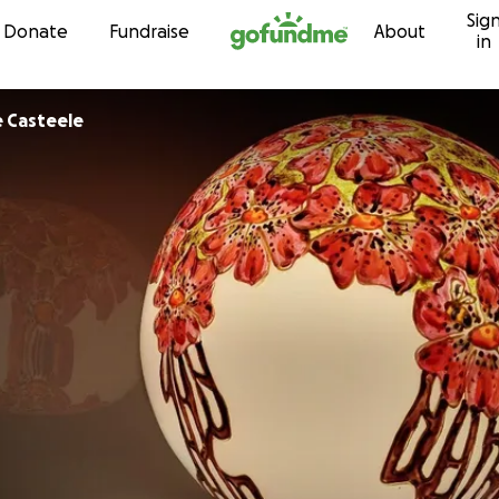
Sig
Skip to content
Donate
Fundraise
About
in
 Casteele