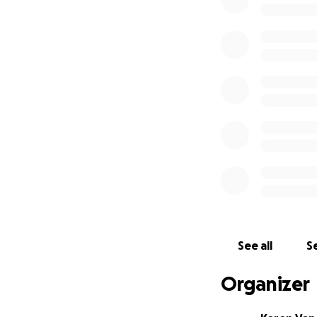
Samen kunnen we
Over Karen.
Karen is een Gent
Addison is ze hoo
zeker niet in de 
de riem te steken
het UZ te zetten. 
Lees hier het
Pers
See all
Se
Organizer