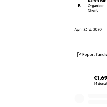
Karen Van
K
Organizer
Ghent
April 23rd, 2020
Report fundra
€1,6
24 dona
0% complete