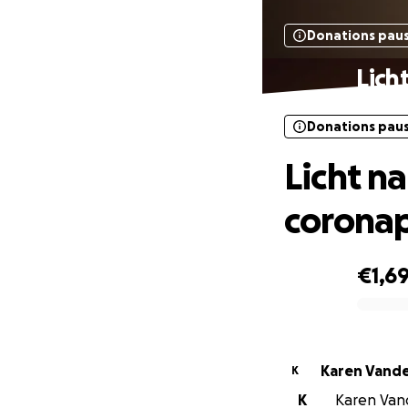
Donations pau
Lich
Donations pau
Licht n
corona
€1,6
0% complete
Karen Vande
K
K
Karen Vand