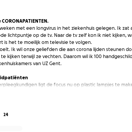
se CORONAPATIENTEN.
 weken met een longvirus in het ziekenhuis gelegen. Ik zat a
de lichtpuntje op de tv. Naar de tv zelf kon ik niet kijken,
 is het te moeilijk om televisie te volgen.
oelt. Ik wil onze geliefden die aan corona lijden steunen do
te kijken terwijl ze vechten. Daarom wil ik 100 handgeschi
ekenhuiskamers van UZ Gent.
vidpatiënten
rpleegkundigen ligt de focus nu op plastic lampjes te mak
atiënten. De 100 glazen lampen werden gemaakt. Zij zulle
ngebracht worden voor een tentoonstelling waar iedereen 
 ook alles in het werk gesteld om plastic lampjes tot in d
24
e mensen aan te moedigen om mee te doen.