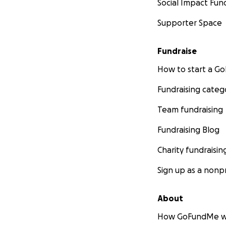
Social Impact Fun
Supporter Space
Fundraise
How to start a 
Fundraising categ
Team fundraising
Fundraising Blog
Charity fundraisin
Sign up as a nonpr
About
How GoFundMe w