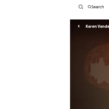
Search
Karen Vande
K