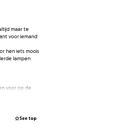
ltijd maar te
 want voor iemand
or hen iets moois
lderde lampen
en voor op de
n als het weer
van kan genieten.
e ziekenhuizen te
See top