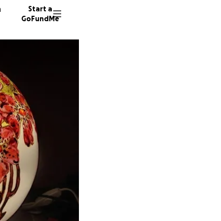
n
Start a
GoFundMe
H
24 dono