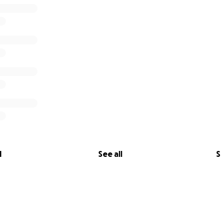
l
See all
S