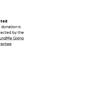
sted
 donation is
tected by the
undMe Giving
rantee