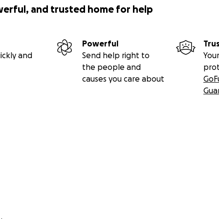
werful, and trusted home for help
Powerful
Tru
ickly and
Send help right to
Your
the people and
pro
causes you care about
GoF
Gua