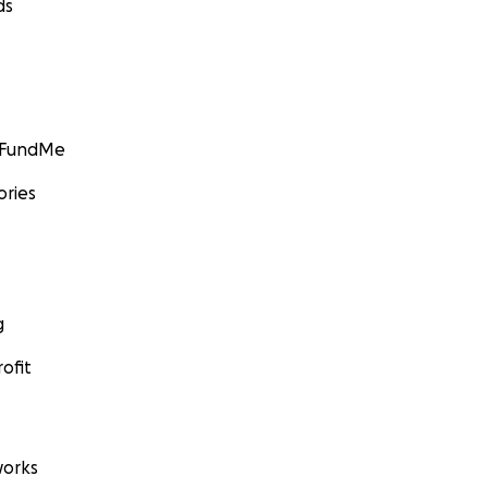
ds
GoFundMe
ories
g
ofit
orks