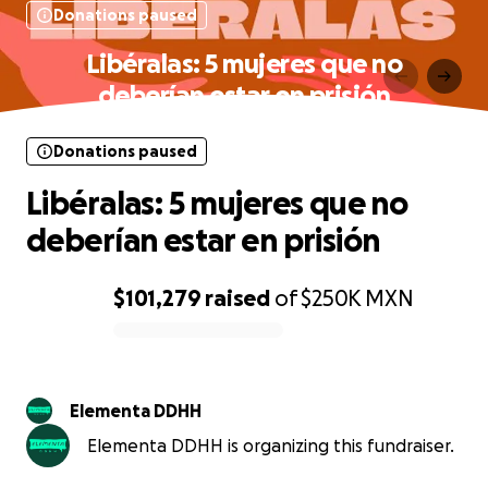
Donations paused
Libéralas: 5 mujeres que no
deberían estar en prisión
Donations paused
Libéralas: 5 mujeres que no
deberían estar en prisión
$101,279
raised
of
$250K
MXN
0% complete
Elementa DDHH
Elementa DDHH is organizing this fundraiser.