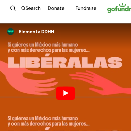
Skip to content
Search
Donate
Fundraise
Elementa DDHH