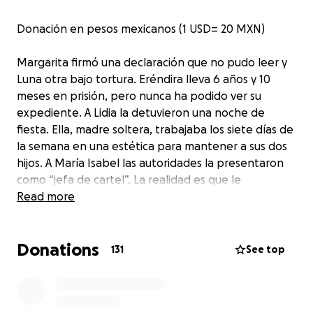
Donación en pesos mexicanos (1 USD= 20 MXN)
Margarita firmó una declaración que no pudo leer y
Luna otra bajo tortura. Eréndira lleva 6 años y 10
meses en prisión, pero nunca ha podido ver su
expediente. A Lidia la detuvieron una noche de
fiesta. Ella, madre soltera, trabajaba los siete días de
la semana en una estética para mantener a sus dos
hijos. A María Isabel las autoridades la presentaron
como “jefa de cartel”. La realidad es que le
sembraron drogas en su coche cuando iba a su
Read more
trabajo.
Donations
Las cinco fueron injustamente encarceladas por
131
See top
delitos relacionados con drogas y cumplen penas de
hasta 15 años en el Cefereso 16 de Morelos. Las
cinco, gracias al mecanismo que creamos
CEA