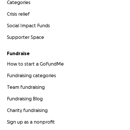
Categories
Sobre las organizaciones
Crisis relief
CEA Justicia Social y Elementa DDHH son
organizaciones dedicadas a promover la justicia social
Social Impact Funds
y los derechos humanos en México. Su misión es
Supporter Space
abordar las injusticias sistémicas y garantizar que
todas las personas tengan acceso equitativo a la
justicia.
Fundraise
How to start a GoFundMe
Fundraising categories
Team fundraising
Fundraising Blog
Charity fundraising
Sign up as a nonprofit