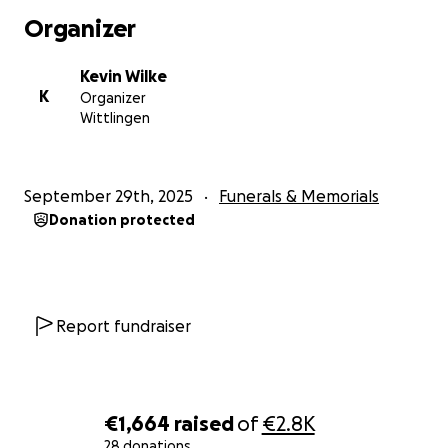
Die Prognosen der Ärzte waren hart und die
Organizer
Wahrscheinlichkeit, dass er es überhaupt lebendig
bis zur Geburt schafft, schwindend gering.
Kevin Wilke
Durch das fast nicht vorhandene Fruchtwasser
K
Organizer
(ausgelöst durch die fehlenden Nieren) und dem
Wittlingen
Herzfehler, hätte jeder Tag sein letzter sein können.
Und doch hat er gekämpft, bis zum Schluss.
Er meldete sich fleißig und wir konnten ab einem
September 29th, 2025
Funerals & Memorials
gewissen Punkt unserer Perspektive ändern:
Donation protected
Wir versuchten die uns verbleibende Zeit zu
genießen und Erinnerungen mit ihm zu schaffen,
solange wir noch konnten.
Unser Levi hielt durch, bis zur 39. Woche und verstarb
Report fundraiser
unter der Geburt - Etwa eine Stunde, bevor wir Ihn
in unseren Armen halten konnten.
Er wog 1520g…
1520g voller Liebe und Schönheit. Sein
€1,664
raised
of
€2.8K
Todeszeitpunkt, der 06.09.2025 um etwa 19:52 Uhr.
28 donations