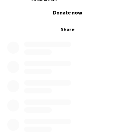
0% complete
Donate now
Am 22.09.2025 mussten wir uns von seiner
menschlichen Hülle verabschieden und unseren
Sohn beerdigen.
Share
Ein langer Weg voller Trauer und Schmerz bis hier
her.
Leider befinden wir uns darüber hinaus auch aktuell
in einer misslichen Lage, in welcher Anna und Ich uns
um einen neuen Job bemühen müssen.
Leider kann uns, der Familienbetrieb meiner Eltern
nicht weiter beschäftigen, in welchem wir seit dem
wir 18 sind mit Herzblut arbeiten.
Das Unternehmen, das bereits 20 Jahre bestanden
hat, muss aus wirtschaftlichen Gründen endgültig
geschlossen werden...