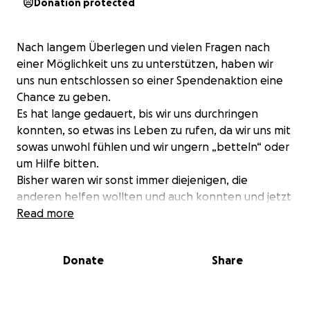
Donation protected
Nach langem Überlegen und vielen Fragen nach
einer Möglichkeit uns zu unterstützen, haben wir
uns nun entschlossen so einer Spendenaktion eine
Chance zu geben.
Es hat lange gedauert, bis wir uns durchringen
konnten, so etwas ins Leben zu rufen, da wir uns mit
sowas unwohl fühlen und wir ungern „betteln“ oder
um Hilfe bitten.
Bisher waren wir sonst immer diejenigen, die
anderen helfen wollten und auch konnten und jetzt
auf Hilfe angewiesen zu sein, ist neu für uns…
Read more
Meine Frau Anna und Ich (Kevin) haben dieses Jahr
Donate
Share
2025 unser erstes Kind zur Welt gebracht…
Unser Sohn Levi war leider sehr krank und hat die
Geburt nicht überlebt.