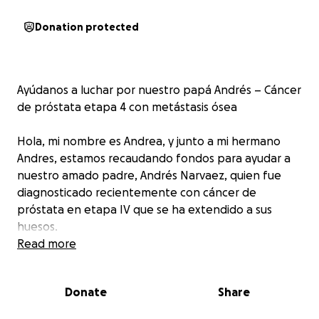
Donation protected
Ayúdanos a luchar por nuestro papá Andrés – Cáncer
de próstata etapa 4 con metástasis ósea
Hola, mi nombre es Andrea, y junto a mi hermano
Andres, estamos recaudando fondos para ayudar a
nuestro amado padre, Andrés Narvaez, quien fue
diagnosticado recientemente con cáncer de
próstata en etapa IV que se ha extendido a sus
huesos.
Read more
Nuestro papá tiene 69 años, y es un hombre noble,
luchador, generoso y de mucha fe. Siempre ha
Donate
Share
estado para su familia y los demas. Hoy le toca a él
recibir el apoyo y amor que tantas veces ha dado.