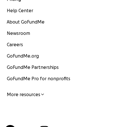
Help Center
About GoFundMe
Newsroom
Careers
GoFundMe.org
GoFundMe Partnerships
GoFundMe Pro for nonprofits
More resources