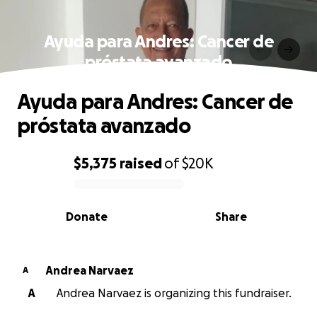
Ayuda para Andres: Cancer de
próstata avanzado
Ayuda para Andres: Cancer de
próstata avanzado
$5,375
raised
of
$20K
0% complete
Donate
Share
Andrea Narvaez
A
A
Andrea Narvaez is organizing this fundraiser.