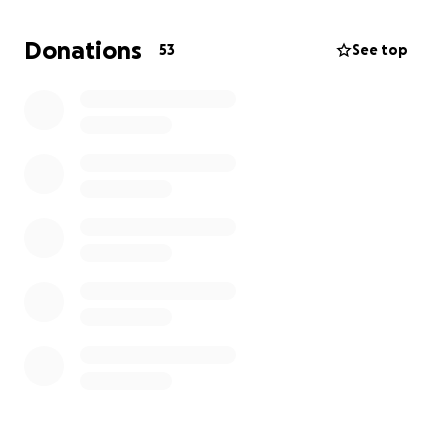
¿Qué está enfrentando?
Donations
53
See top
Después de varias semanas de exámenes, el
diagnóstico nos fue el esperado:
• Adenocarcinoma de próstata invasivo
• Etapa IV con metástasis ósea (columna, costillas,
pelvis, entre otros)
• Niveles de PSA muy elevados que confirmaron la
progresión de la enfermedad
Ya comenzó tratamiento hormonal y medicamentos
para fortalecer los huesos. También se están
preparando los ciclos de quimioterapia y necesita un
seguimiento constante.
Cada ciclo de preparación para la quimioterapia mas
los medicamentos son muy elevados debido a la