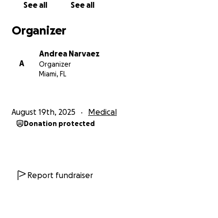
See all
See all
condición de la situación en Venezuela y algunos se
debe buscar fuera del país. Se le debe administrar la
Organizer
quimioterapia sin falta y los gastos siguen creciendo
cada semana.
Andrea Narvaez
A
Organizer
¿Cómo puedes ayudar?
Miami, FL
Si está en tus posibilidades, por favor considera
hacer una donación para ayudar a cubrir:
August 19th, 2025
Medical
• Tratamientos de quimioterapia y medicamentos
Donation protected
• Consultas médicas, laboratorios y estudios
• Alimentación y cuidados en casa
• Costos de vida básica
Cualquier aporte, grande o pequeño, hace una gran
Report fundraiser
diferencia. Y si no puedes donar, por favor tenlo en
tus oraciones y comparte esta campaña para que
llegue a mas personas.