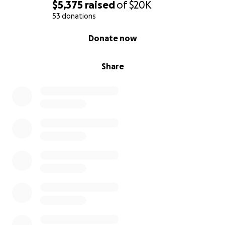
$5,375
raised
of
$20K
Con fe, esperanza y el corazón lleno de gratitud,
53 donations
Andrea, Andres y la familia Narvaez
0% complete
Donate now
————————————————————
Share
Help Us Fight for Our Dad Andrés – Stage 4 Prostate
Cancer with Bone Metastasis
Hello, my name is Andrea, and together with my
brother Andres, we are raising funds to support our
beloved father, Andrés Narvaez, who was recently
diagnosed with Stage IV prostate cancer, which has
spread to his bones.
Our dad is 69 years old, a noble, resilient, generous
man full of faith. He has always been there for his
family and for others. Now, it’s his turn to receive the
support and love he has so often given.